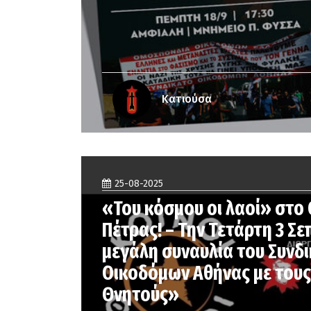
Κατιούσα
25-08-2025
«Του κόσμου οι λαοί» στο
Πέτρας! – Την Τετάρτη 3 Σ
μεγάλη συναυλία του Συνδ
Οικοδόμων Αθήνας με τους
Θνητούς»