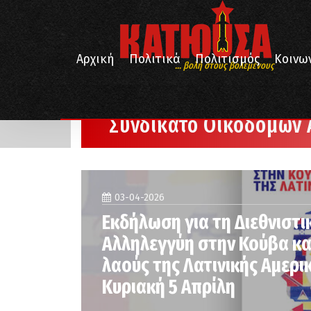
Αρχική
Πολιτικά
Πολιτισμός
Κοινω
... βολή στους βολεμένους
/
Αρχική
Συνδικάτο Οικοδόμων Αθήνας
Συνδικάτο Οικοδόμων
03-04-2026
Εκδήλωση για τη Διεθνιστι
Αλληλεγγύη στην Κούβα κα
λαούς της Λατινικής Αμερι
Κυριακή 5 Απρίλη