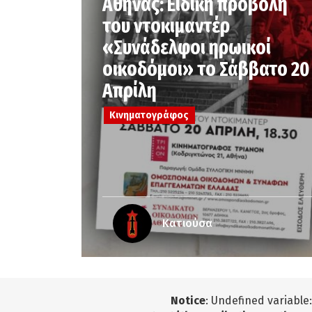
Αθήνας: Ειδική προβολή
του ντοκιμαντέρ
«Συνάδελφοι ηρωικοί
οικοδόμοι» το Σάββατο 20
Απρίλη
Κινηματογράφος
Κατιούσα
Notice
: Undefined variable