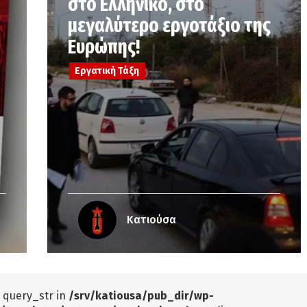
στο Ελληνικό, στο
μεγαλύτερο εργοτάξιο της
Ευρώπης!
Εργατική Τάξη
Κατιούσα
: query_str in
/srv/katiousa/pub_dir/wp-