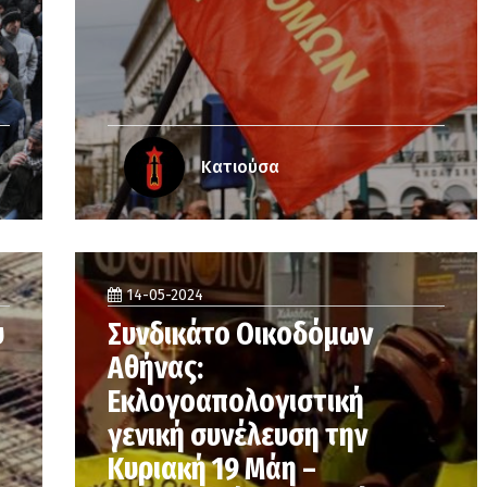
Κατιούσα
14-05-2024
υ
Συνδικάτο Οικοδόμων
Αθήνας:
Εκλογοαπολογιστική
γενική συνέλευση την
Κυριακή 19 Μάη –