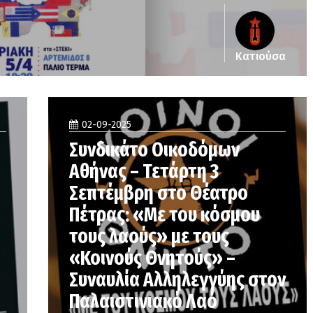
Κατιούσα
02-09-2025
Συνδικάτο Οικοδόμων
Αθήνας – Τετάρτη 3
Σεπτέμβρη στο Θέατρο
Πέτρας: «Με του κόσμου
τους λαούς» με τους
«Κοινούς Θνητούς» –
Συναυλία Αλληλεγγύης στον
Παλαιστινιακό Λαό