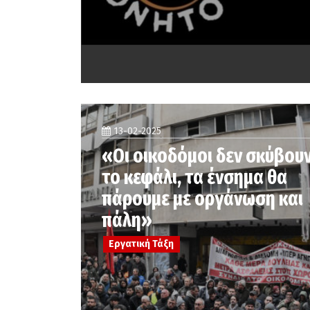
13-02-2025
«Οι οικοδόμοι δεν σκύβου
το κεφάλι, τα ένσημα θα
πάρουμε με οργάνωση και
πάλη»
Εργατική Τάξη