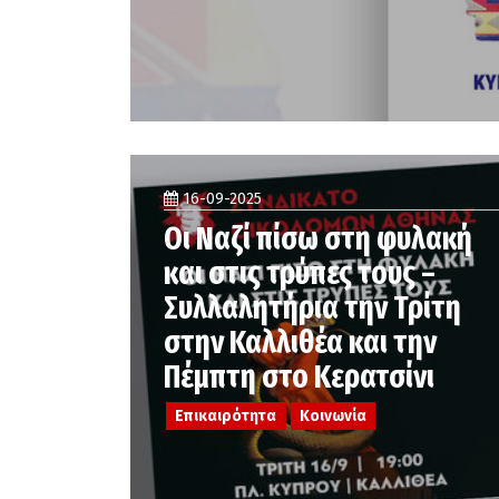
16-09-2025
Οι Ναζί πίσω στη φυλακή
και στις τρύπες τους –
Συλλαλητήρια την Τρίτη
στην Καλλιθέα και την
Πέμπτη στο Κερατσίνι
Επικαιρότητα
Κοινωνία