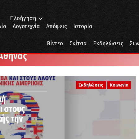
Πλοήγηση
νία
Λογοτεχνία
Απόψεις
Ιστορία
Βίντεο
Σκίτσα
Εκδηλώσεις
Συν
 Αθήνας
Εκδηλώσεις
Κοινωνία
κή
ι στους
κής την