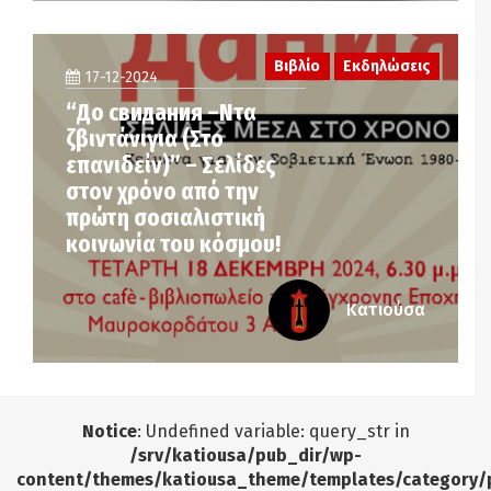
Βιβλίο
Εκδηλώσεις
17-12-2024
“Дo свидания –Ντα
ζβιντάνιγια (Στο
επανιδείν)” – Σελίδες
στον χρόνο από την
πρώτη σοσιαλιστική
κοινωνία του κόσμου!
Κατιούσα
Notice
: Undefined variable: query_str in
/srv/katiousa/pub_dir/wp-
content/themes/katiousa_theme/templates/category/