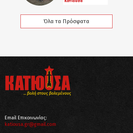
Κατιούσα
Όλα τα Πρόσφατα
... βολή στους βολεμένους
Email Επικοινωνίας:
katiousa.gr@gmail.com