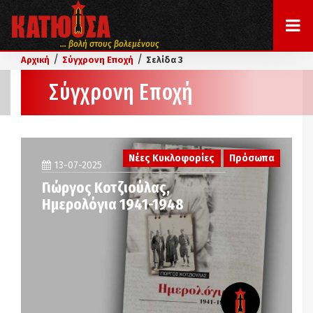
... βολή στους βολεμένους
/
/
Αρχική
Σύγχρονη Εποχή
Σελίδα 3
Σύγχρονη Εποχή
Νέες Κυκλοφορίες
Πρόσωπα
13-07-2025
Γιώργος Κοτζιούλας,
Ημερολόγια 1941-1948