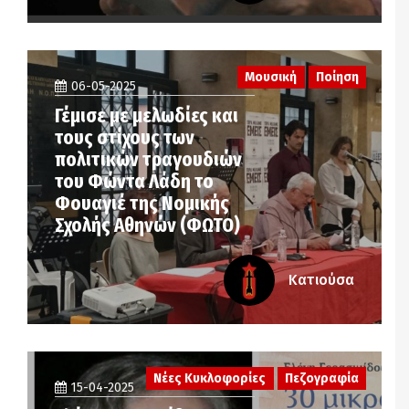
Μουσική
Ποίηση
06-05-2025
Γέμισε με μελωδίες και
τους στίχους των
πολιτικών τραγουδιών
του Φώντα Λάδη το
Φουαγιέ της Νομικής
Σχολής Αθηνών (ΦΩΤΟ)
Κατιούσα
Νέες Κυκλοφορίες
Πεζογραφία
15-04-2025