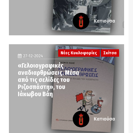
Κατιούσα
Νέες Κυκλοφορίες
Σκίτσα
27-12-2024
«Γελοιογραφικές
αναδιαρθρώσεις. Μέσα
από τις σελίδες του
Ριζοσπάστη», του
Ιάκωβου Βάη
Κατιούσα