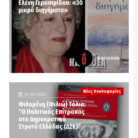
Ελένη Γερασιμίδου: «30
μικρά διηγήματα»
Κατιούσα
Νέες Κυκλοφορίες
24-01-2025
Φιλομένη (Φιλιώ) Τόλια:
“Ο Πολιτικός Επίτροπος
στο Δημοκρατικό
Στρατό Ελλάδας (ΔΣΕ)”