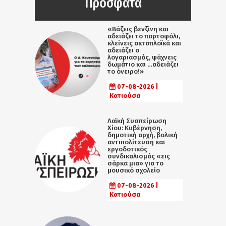
Πρόσφατα
«Βάζεις βενζίνη και
αδειάζει το πορτοφόλι,
κλείνεις ακτοπλοϊκά και
αδειάζει ο
λογαριασμός, ψάχνεις
δωμάτιο και …αδειάζει
το όνειρο!»
07-08-2026 |
Κατιούσα
Λαϊκή Συσπείρωση
Χίου: Κυβέρνηση,
δημοτική αρχή, βολική
αντιπολίτευση και
εργοδοτικός
συνδικαλισμός «εις
σάρκα μια» για το
μουσικό σχολείο
07-08-2026 |
Κατιούσα