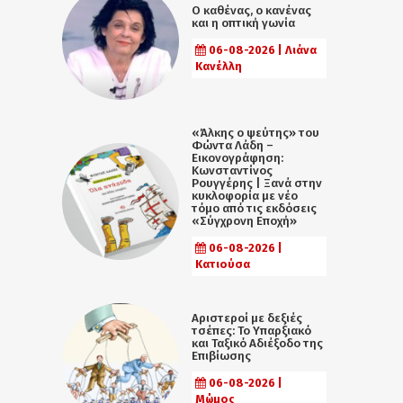
Ο καθένας, ο κανένας
και η οπτική γωνία
06-08-2026 | Λιάνα
Κανέλλη
«Άλκης ο ψεύτης» του
Φώντα Λάδη –
Εικονογράφηση:
Κωνσταντίνος
Ρουγγέρης | Ξανά στην
κυκλοφορία με νέο
τόμο από τις εκδόσεις
«Σύγχρονη Εποχή»
06-08-2026 |
Κατιούσα
Αριστεροί με δεξιές
τσέπες: Το Υπαρξιακό
και Ταξικό Αδιέξοδο της
Επιβίωσης
06-08-2026 |
Μώμος