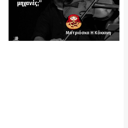
μηχανές;’’
Ματριόσκα Η Κόκκινη
Notice
: Undefined offset: 4 in
/srv/katiousa/pub_dir/wp-includes/class-wp-
query.php
on line
3403
Notice
: Undefined offset: 5 in
/srv/katiousa/pub_dir/wp-includes/class-wp-
query.php
on line
3403
Notice
: Undefined offset: 6 in
/srv/katiousa/pub_dir/wp-includes/class-wp-
query.php
on line
3403