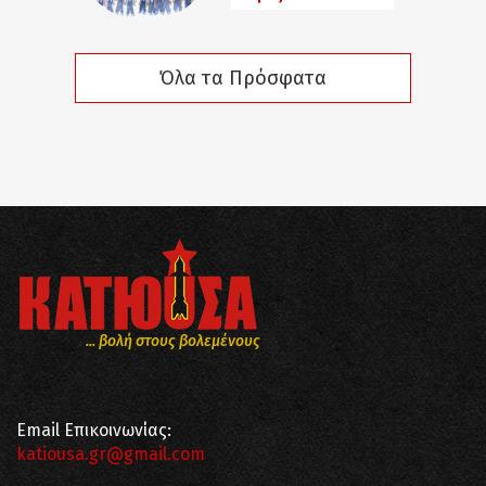
Όλα τα Πρόσφατα
... βολή στους βολεμένους
Email Επικοινωνίας:
katiousa.gr@gmail.com