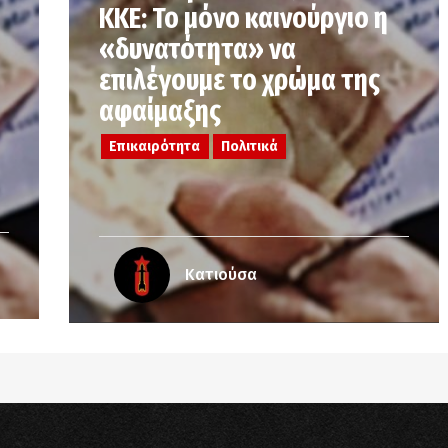
ΚΚΕ: Το μόνο καινούργιο η
«δυνατότητα» να
επιλέγουμε το χρώμα της
αφαίμαξης
Επικαιρότητα
Πολιτικά
Κατιούσα