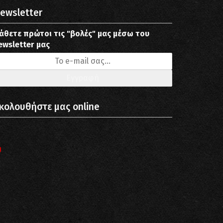
ewsletter
άθετε πρώτοι τις "βολές" μας μέσω του
ewsletter μας
κολουθήστε μας online