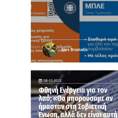
Dies Brumalis
08-12-2023
Φθηνή Ενέργεια για τον
λαό; «Θα μπορούσαμε αν
ήμασταν στη Σοβιετική
Ενωση, αλλά δεν είναι αυτή