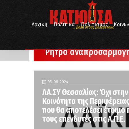
Αρχική
Πολιτικά
Πολιτισμός
Κοινω
... βολή στους βολεμένους
/
Αρχική
Ρήτρα αναπροσαρμογής
Ρήτρα αναπροσαρμογ
05-08-2024
ΛΑ.ΣΥ Θεσσαλίας: Όχι στην
Κοινότητα της Περιφέρεια
που θα αποτελέσει έτοιμο 
τους επενδυτές στις Α.Π.Ε.