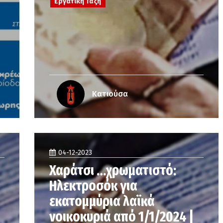
Εργατική Τάξη
Κατιούσα
04-12-2023
Χαράτσι …χρωματιστό:
Ηλεκτροσόκ για
εκατομμύρια λαϊκά
νοικοκυριά από 1/1/2024 |