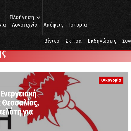
Πλοήγηση
νία
Λογοτεχνία
Απόψεις
Ιστορία
Βίντεο
Σκίτσα
Εκδηλώσεις
Συν
ής
Οικονομία
 Ενεργειακή
ς Θεσσαλίας,
πελάτη για