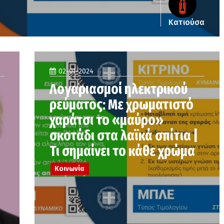
Κατιούσα
02-01-2024
Λογαριασμοί ηλεκτρικού
ρεύματος: Με χρωματιστό
χαράτσι το «μαύρο»
σκοτάδι στα λαϊκά σπίτια |
Τι σημαίνει το κάθε χρώμα
Κοινωνία