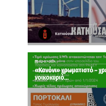
Κατιούσα
02-07-2024
«Κανόνι» χρωματιστό – χ
νοικοκυριό…