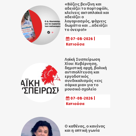
«Βάζεις βενζίνη και
αδειάζει το πορτοφόλι,
κλείνεις ακτοπλοϊκά και
αδειάζει ο
λογαριασμός, ψάχνεις
δωμάτιο και …αδειάζει
το όνειρο!»
07-08-2026 |
Κατιούσα
Λαϊκή Συσπείρωση
Χίου: Κυβέρνηση,
δημοτική αρχή, βολική
αντιπολίτευση και
εργοδοτικός
συνδικαλισμός «εις
σάρκα μια» για το
μουσικό σχολείο
07-08-2026 |
Κατιούσα
Ο καθένας, ο κανένας
και η οπτική γωνία