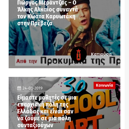
Γιώργος Μεράντζας – Ο
Άλκης Αλκαίος συναντά
τον Κώστα Καρυωτάκη
στην Πρέβεζα
Κατιούσα
Κοινωνία
24-03-2019
Είμαστε μαθητές σε μια
επαρχιακή πόλη της
Ελλάδας και είναι σαν
να ζούμε σε μια πόλη
συνταξιούχων