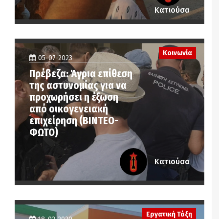
Κατιούσα
Κοινωνία
05-07-2023
Πρέβεζα: Άγρια επίθεση
της αστυνομίας για να
προχωρήσει η έξωση
από οικογενειακή
επιχείρηση (ΒΙΝΤΕΟ-
ΦΩΤΟ)
Κατιούσα
Εργατική Τάξη