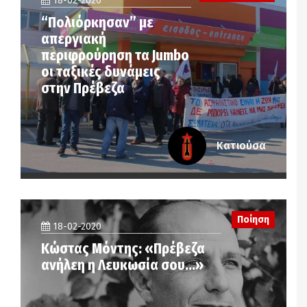
18-02-2020
“Πολιόρκησαν” με
απεργιακή
περιφρούρηση τα Jumbo
οι ταξικές δυνάμεις
στην Πρέβεζα
Κατιούσα
Ποίηση
18-02-2020
Κώστας Μόντης: «Πρέβεζα
ανήλεη η Λευκωσία σου…»