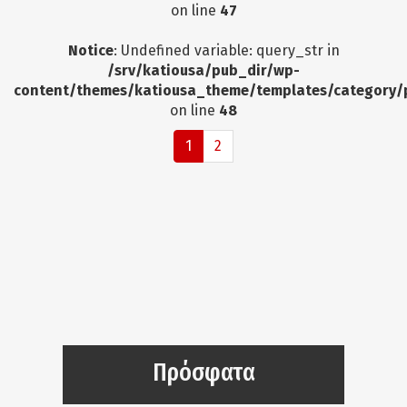
on line
47
Notice
: Undefined variable: query_str in
/srv/katiousa/pub_dir/wp-
content/themes/katiousa_theme/templates/category/
on line
48
1
2
Πρόσφατα