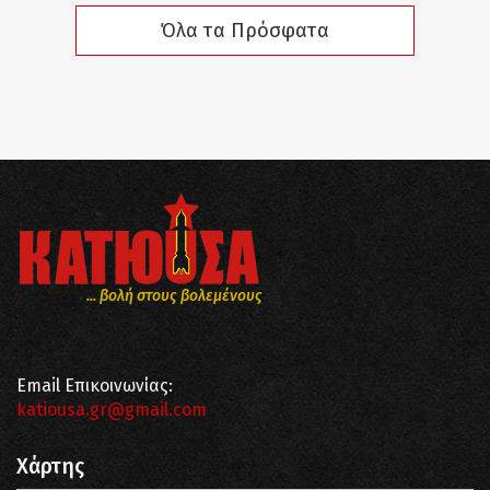
Όλα τα Πρόσφατα
... βολή στους βολεμένους
Email Επικοινωνίας:
katiousa.gr@gmail.com
Χάρτης