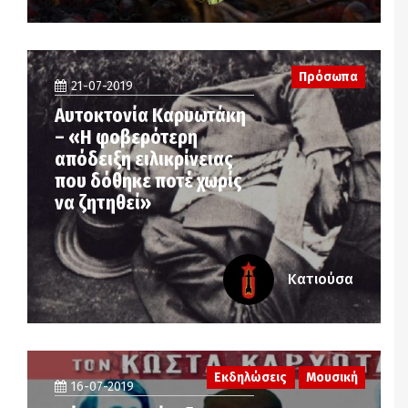
Πρόσωπα
21-07-2019
Αυτοκτονία Καρυωτάκη
– «Η φοβερότερη
απόδειξη ειλικρίνειας
που δόθηκε ποτέ χωρίς
να ζητηθεί»
Κατιούσα
Εκδηλώσεις
Μουσική
16-07-2019