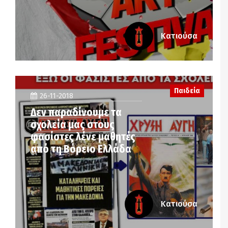
Κατιούσα
Παιδεία
26-11-2018
Δεν παραδίνουμε τα
σχολεία μας στους
φασίστες λένε μαθητές
από τη Βόρειο Ελλάδα
Κατιούσα