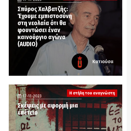
Σπύρος Χαλβατζής:
Έχουμε εμπιστοσύνη
στη νεολαία ότι θα
φουντώσει έναν
καινούργιο αγώνα
(AUDIO)
Κατιούσα
Η στήλη του αναγνώστη
17-11-2023
Σκέψεις με αφορμή μια
επέτειο