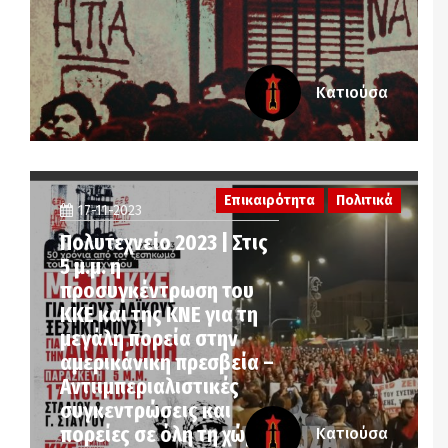
Κατιούσα
Επικαιρότητα
Πολιτικά
17-11-2023
Πολυτεχνείο 2023 | Στις
5 μ.μ. η
προσυγκέντρωση του
ΚΚΕ και της ΚΝΕ για τη
μεγάλη πορεία στην
αμερικάνικη πρεσβεία –
Αντιιμπεριαλιστικές
συγκεντρώσεις και
πορείες σε όλη τη χώρα
Κατιούσα