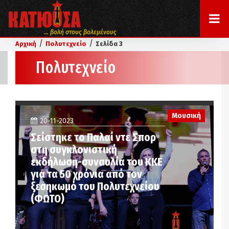
... βολή στους βολεμένους
/
/
Αρχική
Πολυτεχνείο
Σελίδα 3
Πολυτεχνείο
Μουσική
20-11-2023
Σείστηκε το Παλαί ντε Σπορ
στη συγκλονιστική
εκδήλωση-συναυλία του ΚΚΕ
για τα 50 χρόνια από τον
ξεσηκωμό του Πολυτεχνείου
(ΦΩΤΟ)