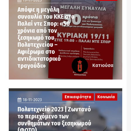
19-11-2023
Απόψε η μεγάλη
συναυλία του ΚΚΕ στο
Παλαί ντε Σπορ: «50
χρόνια από τον
ξεσηκωμό του
Πολυτεχνείου –
Αφιέρωμα στο
αντιδικτατορικό
τραγούδι»
Κατιούσα
Επικαιρότητα
Κοινωνία
18-11-2023
Πολυτεχνείο 2023 | Ζωντανό
το περιεχόμενο των
συνθημάτων του ξεσηκωμού
(ΦΩΤΟ)