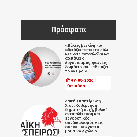
Πρόσφατα
«Βάζεις βενζίνη και
αδειάζει το πορτοφόλι,
κλείνεις ακτοπλοϊκά και
αδειάζει ο
λογαριασμός, ψάχνεις
δωμάτιο και …αδειάζει
το όνειρο!»
07-08-2026 |
Κατιούσα
Λαϊκή Συσπείρωση
Χίου: Κυβέρνηση,
δημοτική αρχή, βολική
αντιπολίτευση και
εργοδοτικός
συνδικαλισμός «εις
σάρκα μια» για το
μουσικό σχολείο