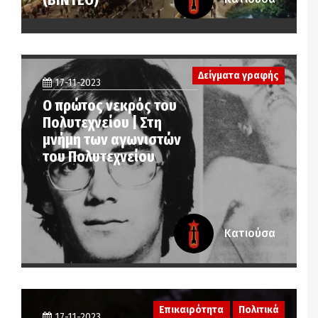
Δείγματα γραφής
17-11-2023
Ο πρώτος νεκρός του
Πολυτεχνείου | Στη
μνήμη των αγωνιστών
του Πολυτεχνείου
Κατιούσα
Επικαιρότητα
Πολιτικά
17-11-2023