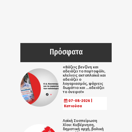
Πρόσφατα
«Βάζεις βενζίνη και
αδειάζει το πορτοφόλι,
κλείνεις ακτοπλοϊκά και
αδειάζει ο
λογαριασμός, ψάχνεις
δωμάτιο και …αδειάζει
το όνειρο!»
07-08-2026 |
Κατιούσα
Λαϊκή Συσπείρωση
Χίου: Κυβέρνηση,
δημοτική αρχή, βολική