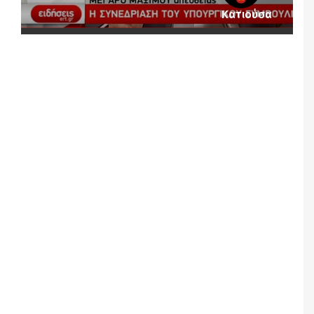
Κατιούσα
Notice
: Undefined offset: 1 in
/srv/katiousa/pub_dir/wp-includes/class-wp-
query.php
on line
3403
Notice
: Undefined offset: 2 in
/srv/katiousa/pub_dir/wp-includes/class-wp-
query.php
on line
3403
Notice
: Undefined offset: 3 in
/srv/katiousa/pub_dir/wp-includes/class-wp-
query.php
on line
3403
Notice
: Undefined offset: 4 in
/srv/katiousa/pub_dir/wp-includes/class-wp-
query.php
on line
3403