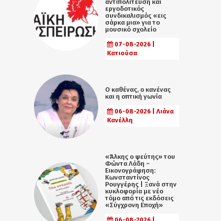
αντιπολίτευση και
εργοδοτικός
συνδικαλισμός «εις
σάρκα μια» για το
μουσικό σχολείο
07-08-2026 |
Κατιούσα
Ο καθένας, ο κανένας
και η οπτική γωνία
06-08-2026 | Λιάνα
Κανέλλη
«Άλκης ο ψεύτης» του
Φώντα Λάδη –
Εικονογράφηση:
Κωνσταντίνος
Ρουγγέρης | Ξανά στην
κυκλοφορία με νέο
τόμο από τις εκδόσεις
«Σύγχρονη Εποχή»
06-08-2026 |