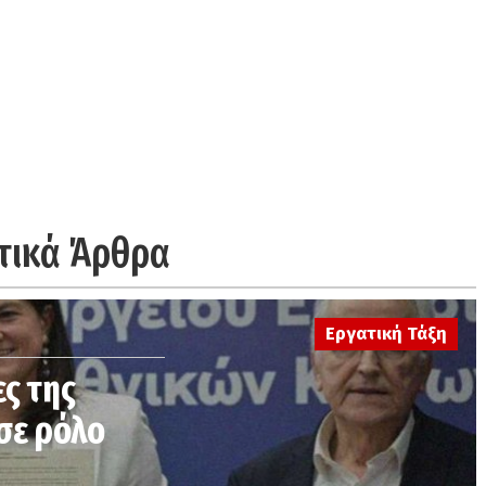
τικά Άρθρα
Εργατική Τάξη
ς της
 σε ρόλο