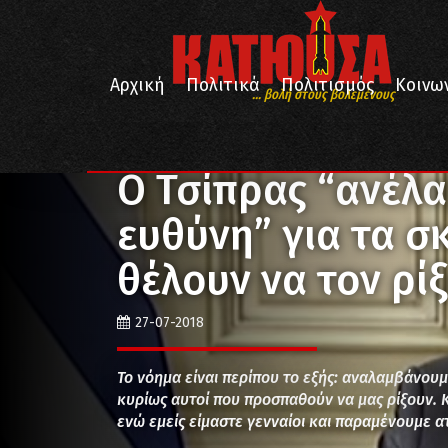
Αρχική
Πολιτικά
Πολιτισμός
Κοινω
... βολή στους βολεμένους
/
/
Αρχική
Πολιτικά
Ο Τσίπρας “ανέλαβε την πολιτι
Ο Τσίπρας “ανέλα
ευθύνη” για τα σ
θέλουν να τον ρί
27-07-2018
Το νόημα είναι περίπου το εξής: αναλαμβάνουμε
κυρίως αυτοί που προσπαθούν να μας ρίξουν. Κ
ενώ εμείς είμαστε γενναίοι και παραμένουμε α