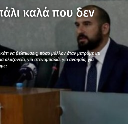
πάλι καλά που δεν
 κάτι να βελτιώσεις, πόσο μάλλον όταν μετράμε 80
α αλαζονεία, για στενομυαλιά, για ανοησία, για
άμε;