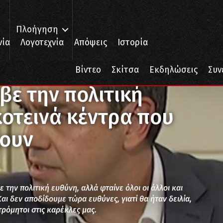
Πλοήγηση
νία
Λογοτεχνία
Απόψεις
Ιστορία
κή ευθύνη” για τα σκοτεινά κέντρα που θέλουν να τον ρίξουν
Βίντεο
Σκίτσα
Εκδηλώσεις
Συν
βε την πολιτική
κοτεινά κέντρα που
ξουν
 την πολιτική ευθύνη, αλλά φταίνε όλοι οι άλλοι και
αι δεν αποδίδουμε τώρα ευθύνες, γιατί θα ήταν δειλία,
τρόμητοι στις καρέκλες μας.