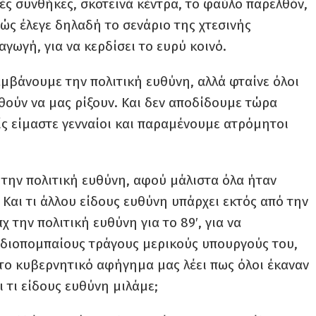
ές συνθήκες, σκοτεινά κέντρα, το φαύλο παρελθόν,
βώς έλεγε δηλαδή το σενάριο της χτεσινής
γωγή, για να κερδίσει το ευρύ κοινό.
αμβάνουμε την πολιτική ευθύνη, αλλά φταίνε όλοι
θούν να μας ρίξουν. Και δεν αποδίδουμε τώρα
είς είμαστε γενναίοι και παραμένουμε ατρόμητοι
 την πολιτική ευθύνη, αφού μάλιστα όλα ήταν
Και τι άλλου είδους ευθύνη υπάρχει εκτός από την
 την πολιτική ευθύνη για το 89′, για να
οδιοπομπαίους τράγους μερικούς υπουργούς του,
το κυβερνητικό αφήγημα μας λέει πως όλοι έκαναν
ι τι είδους ευθύνη μιλάμε;