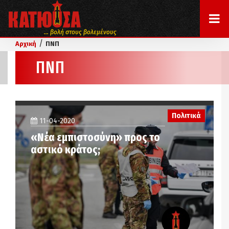
... βολή στους βολεμένους
/
Αρχική
ΠΝΠ
ΠΝΠ
Πολιτικά
11-04-2020
«Νέα εμπιστοσύνη» προς το
αστικό κράτος;