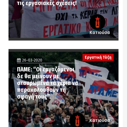
τις εργασιακές σχέσεις!
Κατιούσα
Εργατική Τάξη
26-03-2020
ΠΑΜΕ: “Οι εργαζόμενοι
δε θα μείνουν με
σταυρωμένα τα χέρια να
παρακολουθούν τη
σφαγή τους”.
Κατιούσα