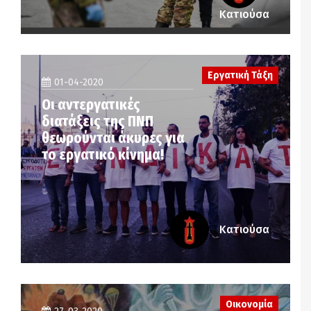
Κατιούσα
Εργατική Τάξη
01-04-2020
Οι αντεργατικές
διατάξεις της ΠΝΠ
θεωρούνται άκυρες για
το εργατικό κίνημα!
Κατιούσα
Οικονομία