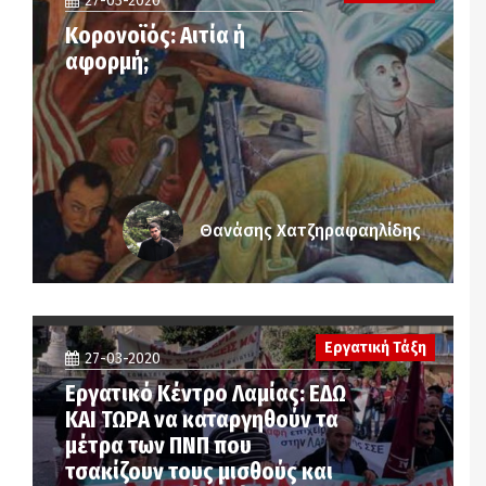
27-03-2020
Κορονοϊός: Αιτία ή
αφορμή;
Θανάσης Χατζηραφαηλίδης
Εργατική Τάξη
27-03-2020
Εργατικό Κέντρο Λαμίας: ΕΔΩ
ΚΑΙ ΤΩΡΑ να καταργηθούν τα
μέτρα των ΠΝΠ που
τσακίζουν τους μισθούς και