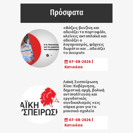
Πρόσφατα
«Βάζεις βενζίνη και
αδειάζει το πορτοφόλι,
κλείνεις ακτοπλοϊκά και
αδειάζει ο
λογαριασμός, ψάχνεις
δωμάτιο και …αδειάζει
το όνειρο!»
07-08-2026 |
Κατιούσα
Λαϊκή Συσπείρωση
Χίου: Κυβέρνηση,
δημοτική αρχή, βολική
αντιπολίτευση και
εργοδοτικός
συνδικαλισμός «εις
σάρκα μια» για το
μουσικό σχολείο
07-08-2026 |
Κατιούσα