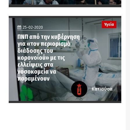
Υγεία
25-02-2020
ΠΝΠ από την κυβέρνηση
για «τον περιορισμό
διάδοσης του
κορονοϊού» με τις
ελλείψεις στα
νοσοκομεία να
παραμένουν
Κατιούσα
Notice
: Undefined offset: 6 in
/srv/katiousa/pub_dir/wp-includes/class-wp-