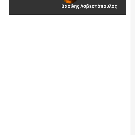
Βασίλης Ασβεστόπουλος
Notice
: Undefined offset: 1 in
/srv/katiousa/pub_dir/wp-includes/class-wp-
query.php
on line
3403
Notice
: Undefined offset: 2 in
/srv/katiousa/pub_dir/wp-includes/class-wp-
query.php
on line
3403
Notice
: Undefined offset: 3 in
/srv/katiousa/pub_dir/wp-includes/class-wp-
query.php
on line
3403
Notice
: Undefined offset: 4 in
/srv/katiousa/pub_dir/wp-includes/class-wp-
query.php
on line
3403