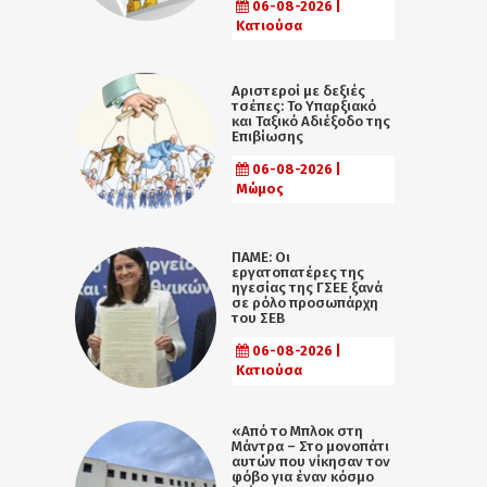
06-08-2026 |
Κατιούσα
Αριστεροί με δεξιές
τσέπες: Το Υπαρξιακό
και Ταξικό Αδιέξοδο της
Επιβίωσης
06-08-2026 |
Μώμος
ΠΑΜΕ: Οι
εργατοπατέρες της
ηγεσίας της ΓΣΕΕ ξανά
σε ρόλο προσωπάρχη
του ΣΕΒ
06-08-2026 |
Κατιούσα
«Από το Μπλοκ στη
Μάντρα – Στο μονοπάτι
αυτών που νίκησαν τον
φόβο για έναν κόσμο