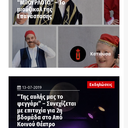
“ΜΠΟΥΡΛΟΤΟ” – Το
μιούζικαλ της
Επανάστασης
Κατιούσα
Εκδηλώσεις
13-07-2019
“Της αυλής μας το
φεγγάρι” – Συνεχίζεται
με επιτυχία για 2η
βδομάδα στο Από
Κοινού Θέατρο