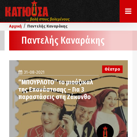
... βολή στους βολεμένους
/
Αρχική
Παντελής Καναράκης
Παντελής Καναράκης
Θέατρο
31-08-2021
“ΜΠΟΥΡΛΟΤΟ” το μιούζικαλ
της Επανάστασης – Για 3
παραστάσεις στη Ζάκυνθο