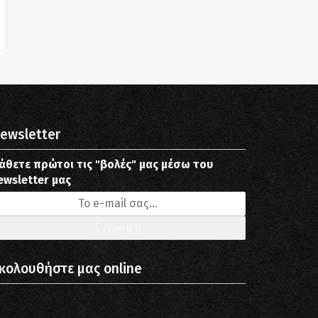
ewsletter
άθετε πρώτοι τις "βολές" μας μέσω του
ewsletter μας
κολουθήστε μας online