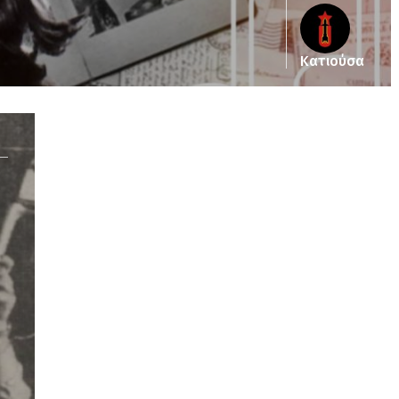
Κατιούσα
Notice
: Undefined offset: 2 in
/srv/katiousa/pub_dir/wp-includes/class-wp-
query.php
on line
3403