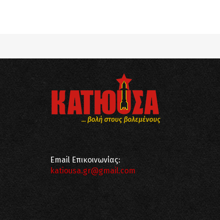
Notice
: Undefined offset: 8 in
/srv/katiousa/
Notice
: Undefined offset: 9 in
/srv/katiousa/
... βολή στους βολεμένους
Email Επικοινωνίας:
katiousa.gr@gmail.com