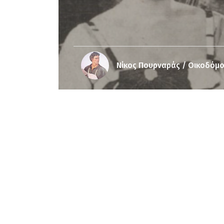
Νίκος Πουρναράς / Οικοδόμ
Notice
: Undefined offset: 3 in
/srv/katiousa
Notice
: Undefined offset: 4 in
/srv/katiousa/
Notice
: Undefined offset: 5 in
/srv/katiousa/
Notice
: Undefined offset: 6 in
/srv/katiousa/
Notice
: Undefined offset: 7 in
/srv/katiousa/