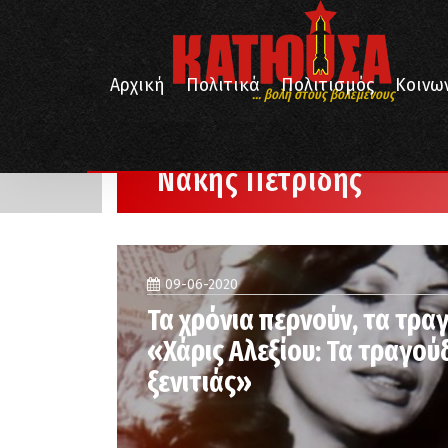
Αρχική
Πολιτικά
Πολιτισμός
Κοινω
... βολή στους βολεμένους
/
Αρχική
Νάκης Πετρίδης
Νάκης Πετρίδης
09-06-2020
Τα χρόνια περνούν, τα τραγ
«Χάρις Αλεξίου: Τα τραγού
ξενιτιάς»