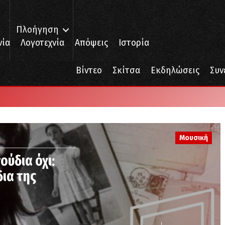
Πλοήγηση
νία
Λογοτεχνία
Απόψεις
Ιστορία
Βίντεο
Σκίτσα
Εκδηλώσεις
Συν
Μουσική
ούδια όχι:
δια της