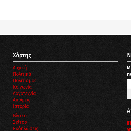
pub_dir/wp-includes/class-wp-query.php
on line
3403
pub_dir/wp-includes/class-wp-query.php
on line
3403
Χάρτης
N
Αρχική
Μ
Πολιτικά
n
Πολιτισμός
Κοινωνία
Λογοτεχνία
Απόψεις
Ιστορία
Α
Βίντεο
Σκίτσα
Εκδηλώσεις