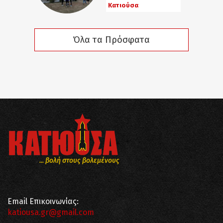
Κατιούσα
Όλα τα Πρόσφατα
... βολή στους βολεμένους
Email Επικοινωνίας:
katiousa.gr@gmail.com