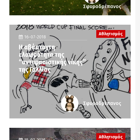
Σφυροδρέπανος
Αθλητισμός
16-07-2018
Η αβάσταχτη
ελαφρότητα της
“αντιφασιστικής νίκης”
της Γαλλίας
Σφυροδρέπανος
Αθλητισμός