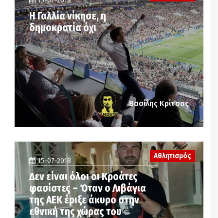
15-07-2018
Η Γαλλία νίκησε, η
δημοκρατία όχι
Βασίλης Κρίτσας
Αθλητισμός
15-07-2018
Δεν είναι όλοι οι Κροάτες
φασίστες – Όταν ο Λιβάγια
της ΑΕΚ έριξε άκυρο στην
εθνική της χώρας του