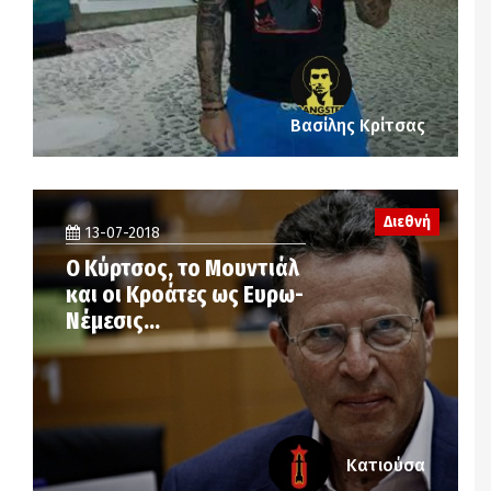
Βασίλης Κρίτσας
Διεθνή
13-07-2018
Ο Κύρτσος, το Μουντιάλ
και οι Κροάτες ως Ευρω-
Νέμεσις…
Κατιούσα