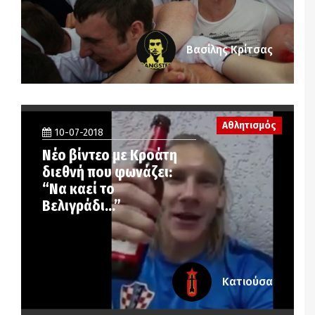
Βασίλης Κρίτσας
Αθλητισμός
10-07-2018
Νέο βίντεο με Κροάτη
διεθνή που φωνάζει:
“Να καεί το
Βελιγράδι…”
Κατιούσα