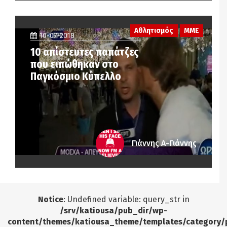
Αθλητισμός
ΜΜΕ
10-07-2018
10 απίστευτες παπάτζες
που ειπώθηκαν στο
Παγκόσμιο Κύπελλο
Γιάννης Α-Γιάννης
Notice
: Undefined variable: query_str in
/srv/katiousa/pub_dir/wp-
content/themes/katiousa_theme/templates/category/