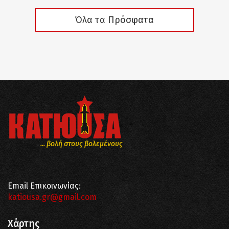
Όλα τα Πρόσφατα
... βολή στους βολεμένους
Email Επικοινωνίας:
katiousa.gr@gmail.com
Χάρτης