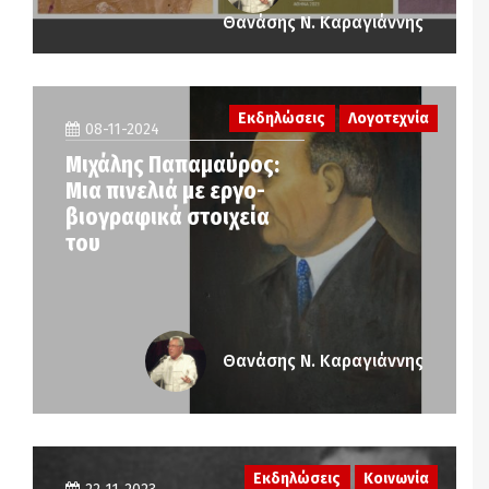
Θανάσης Ν. Καραγιάννης
Εκδηλώσεις
Λογοτεχνία
08-11-2024
Μιχάλης Παπαμαύρος:
Μια πινελιά με εργο-
βιογραφικά στοιχεία
του
Θανάσης Ν. Καραγιάννης
Εκδηλώσεις
Κοινωνία