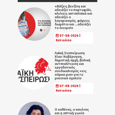
«Βάζεις βενζίνη και
αδειάζει το πορτοφόλι,
κλείνεις ακτοπλοϊκά και
αδειάζει ο
λογαριασμός, ψάχνεις
δωμάτιο και …αδειάζει
το όνειρο!»
07-08-2026 |
Κατιούσα
Λαϊκή Συσπείρωση
Χίου: Κυβέρνηση,
δημοτική αρχή, βολική
αντιπολίτευση και
εργοδοτικός
συνδικαλισμός «εις
σάρκα μια» για το
μουσικό σχολείο
07-08-2026 |
Κατιούσα
Ο καθένας, ο κανένας
και η οπτική γωνία