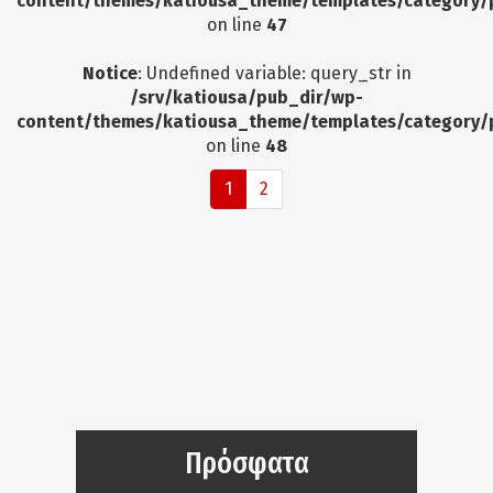
content/themes/katiousa_theme/templates/category/
on line
47
Notice
: Undefined variable: query_str in
/srv/katiousa/pub_dir/wp-
content/themes/katiousa_theme/templates/category/
on line
48
1
2
Πρόσφατα