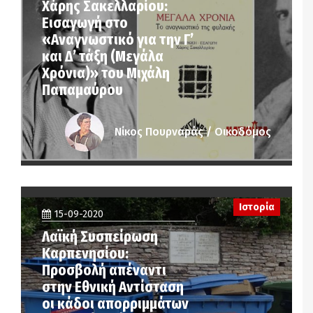
Χάρης Σακελλαρίου:
Εισαγωγή στο
«Αναγνωστικό για την Γ’
και Δ’ τάξη (Μεγάλα
Χρόνια)» του Μιχάλη
Παπαμαύρου
Νίκος Πουρναράς / Οικοδόμος
Ιστορία
15-09-2020
Λαϊκή Συσπείρωση
Καρπενησίου:
Προσβολή απέναντι
στην Εθνική Αντίσταση
οι κάδοι απορριμμάτων