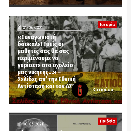
Ιστορία
01-06-2021
«Συναγωνιστή
δάσκαλε! Εμείς οι
μαθητές σας θα σας
περιμένουμε να
γυρίσετε στο σχολείο
μας νικητής…» –
Σελίδες απ’ την Εθνική
Αντίσταση και τον ΔΣΕ
Κατιούσα
Παιδεία
08-05-2021