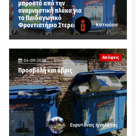
μπροστά από την
αναμνηστική πλάκα για
το Παιδαγωγικό
Φροντιστήριο Στερεάς
Κατιούσα
Απόψεις
04-09-2020
Προσβολή και ύβρις
Ευρυτάνας Ιχνηλάτης