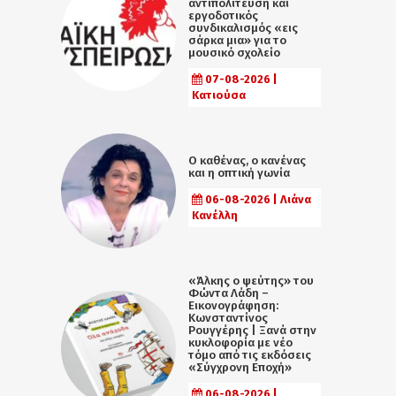
αντιπολίτευση και
εργοδοτικός
συνδικαλισμός «εις
σάρκα μια» για το
μουσικό σχολείο
07-08-2026 |
Κατιούσα
Ο καθένας, ο κανένας
και η οπτική γωνία
06-08-2026 | Λιάνα
Κανέλλη
«Άλκης ο ψεύτης» του
Φώντα Λάδη –
Εικονογράφηση:
Κωνσταντίνος
Ρουγγέρης | Ξανά στην
κυκλοφορία με νέο
τόμο από τις εκδόσεις
«Σύγχρονη Εποχή»
06-08-2026 |