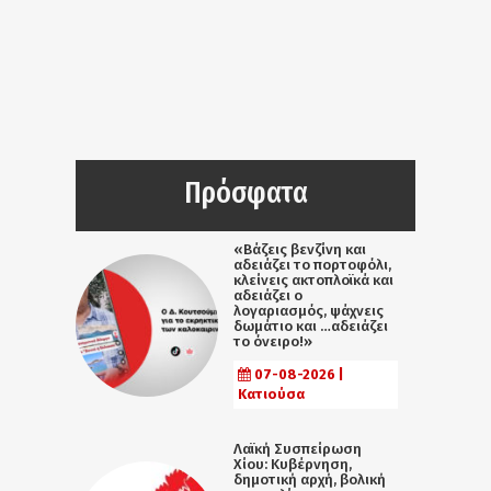
Πρόσφατα
«Βάζεις βενζίνη και
αδειάζει το πορτοφόλι,
κλείνεις ακτοπλοϊκά και
αδειάζει ο
λογαριασμός, ψάχνεις
δωμάτιο και …αδειάζει
το όνειρο!»
07-08-2026 |
Κατιούσα
Λαϊκή Συσπείρωση
Χίου: Κυβέρνηση,
δημοτική αρχή, βολική