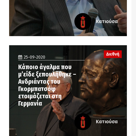
Κατιούσα
Διεθνή
25-09-2020
Kάποιο άγαλμα που
μ’είδε ξεπουλήθηκε –
Ανδριάντας του
Γκορμπατσόφ
ετοιμάζεται στη
Γερμανία
Κατιούσα