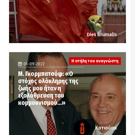
Dies Brumalis
Η στήλη του αναγνώστη
01-09-2022
Μ. Γκορμπατσόφ: «Ο
στόχος ολόκληρης της
ζωής μου ήταν η
εξολόθρευση του
κομμουνισμού…»
Κατιούσα