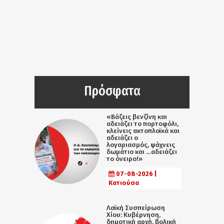
Πρόσφατα
«Βάζεις βενζίνη και
αδειάζει το πορτοφόλι,
κλείνεις ακτοπλοϊκά και
αδειάζει ο
λογαριασμός, ψάχνεις
δωμάτιο και …αδειάζει
το όνειρο!»
07-08-2026 |
Κατιούσα
Λαϊκή Συσπείρωση
Χίου: Κυβέρνηση,
δημοτική αρχή, βολική