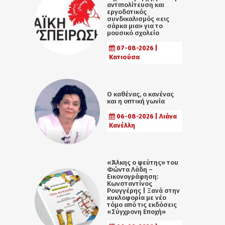
αντιπολίτευση και
εργοδοτικός
συνδικαλισμός «εις
σάρκα μια» για το
μουσικό σχολείο
07-08-2026 |
Κατιούσα
Ο καθένας, ο κανένας
και η οπτική γωνία
06-08-2026 | Λιάνα
Κανέλλη
«Άλκης ο ψεύτης» του
Φώντα Λάδη –
Εικονογράφηση:
Κωνσταντίνος
Ρουγγέρης | Ξανά στην
κυκλοφορία με νέο
τόμο από τις εκδόσεις
«Σύγχρονη Εποχή»