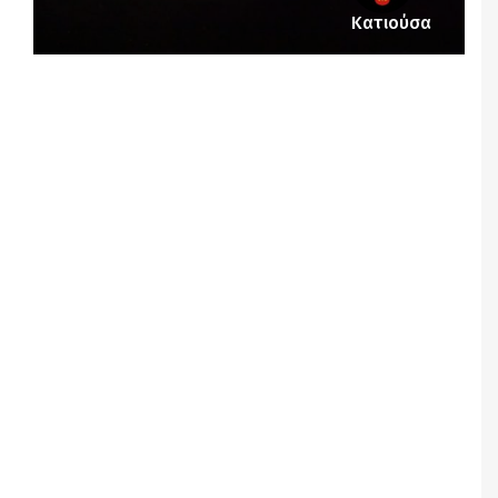
Κατιούσα
Notice
: Undefined offset: 1 in
/srv/katiousa/pub_dir/wp-includes/class-wp-
query.php
on line
3403
Notice
: Undefined offset: 2 in
/srv/katiousa/pub_dir/wp-includes/class-wp-
query.php
on line
3403
Notice
: Undefined offset: 3 in
/srv/katiousa/pub_dir/wp-includes/class-wp-
query.php
on line
3403
Notice
: Undefined offset: 4 in
/srv/katiousa/pub_dir/wp-includes/class-wp-
query.php
on line
3403