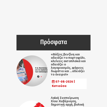
Πρόσφατα
«Βάζεις βενζίνη και
αδειάζει το πορτοφόλι,
κλείνεις ακτοπλοϊκά και
αδειάζει ο
λογαριασμός, ψάχνεις
δωμάτιο και …αδειάζει
το όνειρο!»
07-08-2026 |
Κατιούσα
Λαϊκή Συσπείρωση
Χίου: Κυβέρνηση,
δημοτική αρχή, βολική