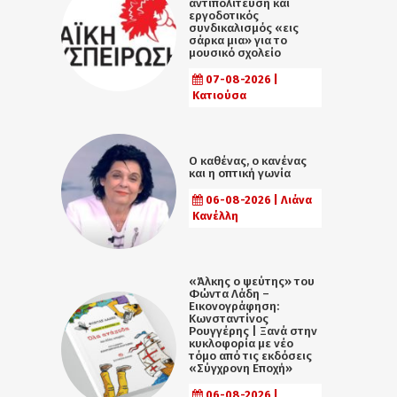
αντιπολίτευση και
εργοδοτικός
συνδικαλισμός «εις
σάρκα μια» για το
μουσικό σχολείο
07-08-2026 |
Κατιούσα
Ο καθένας, ο κανένας
και η οπτική γωνία
06-08-2026 | Λιάνα
Κανέλλη
«Άλκης ο ψεύτης» του
Φώντα Λάδη –
Εικονογράφηση:
Κωνσταντίνος
Ρουγγέρης | Ξανά στην
κυκλοφορία με νέο
τόμο από τις εκδόσεις
«Σύγχρονη Εποχή»
06-08-2026 |