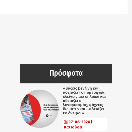
/srv/katiousa/pub_dir/wp-includes/class-wp-
query.php
on line
3403
Πρόσφατα
«Βάζεις βενζίνη και
αδειάζει το πορτοφόλι,
κλείνεις ακτοπλοϊκά και
αδειάζει ο
λογαριασμός, ψάχνεις
δωμάτιο και …αδειάζει
το όνειρο!»
07-08-2026 |
Κατιούσα