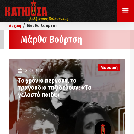
... βολή στους βολεμένους
/
Αρχική
Μάρθα Βούρτση
Μάρθα Βούρτση
Μουσική
23-03-2021
Τα χρόνια περνούν, τα
τραγούδια ταξιδεύουν: «Το
γελαστό παιδί»