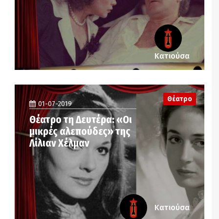
Κατιούσα
Θέατρο
01-07-2019
Θέατρο τη Δευτέρα: «Οι
μικρές αλεπούδες» της
Λίλιαν Χέλμαν
Κατιούσα