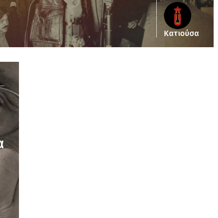
Κατιούσα
Notice
: Undefined offset: 2 in
/srv/katiousa/pub_dir/wp-includes/class-wp-
query.php
on line
3403
α