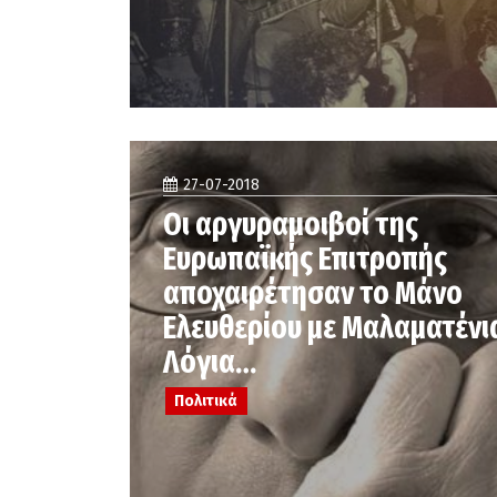
27-07-2018
Οι αργυραμοιβοί της
Ευρωπαϊκής Επιτροπής
αποχαιρέτησαν το Μάνο
Ελευθερίου με Μαλαματένι
Λόγια…
Πολιτικά