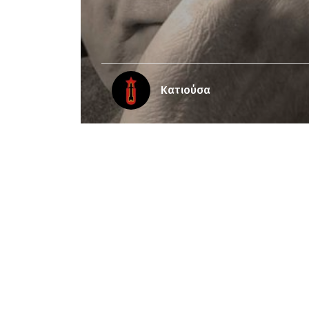
Κατιούσα
Notice
: Undefined offset: 3 in
/srv/katiousa
Notice
: Undefined offset: 4 in
/srv/katiousa/
Notice
: Undefined offset: 5 in
/srv/katiousa/
Notice
: Undefined offset: 6 in
/srv/katiousa/
Notice
: Undefined offset: 7 in
/srv/katiousa/