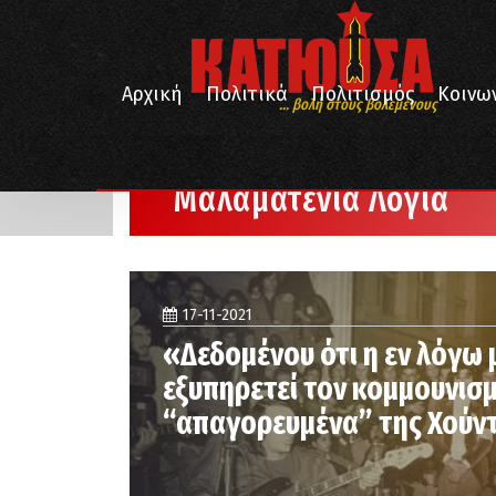
Αρχική
Πολιτικά
Πολιτισμός
Κοινω
... βολή στους βολεμένους
/
Αρχική
Μαλαματένια Λόγια
Μαλαματένια Λόγια
17-11-2021
«Δεδομένου ότι η εν λόγω 
εξυπηρετεί τον κομμουνισ
“απαγορευμένα” της Χούν