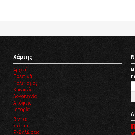
pub_dir/wp-includes/class-wp-query.php
on line
3403
pub_dir/wp-includes/class-wp-query.php
on line
3403
Χάρτης
N
Αρχική
Μ
Πολιτικά
n
Πολιτισμός
Κοινωνία
Λογοτεχνία
Απόψεις
Ιστορία
Α
Βίντεο
Σκίτσα
Εκδηλώσεις