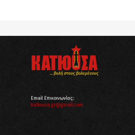
Notice
: Undefined offset: 8 in
/srv/katiousa/
Notice
: Undefined offset: 9 in
/srv/katiousa/
... βολή στους βολεμένους
Email Επικοινωνίας:
katiousa.gr@gmail.com