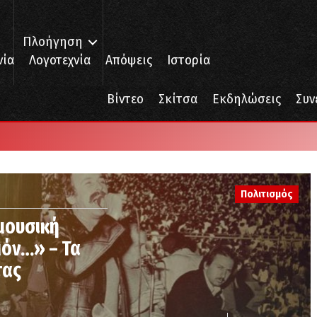
Πλοήγηση
νία
Λογοτεχνία
Απόψεις
Ιστορία
Βίντεο
Σκίτσα
Εκδηλώσεις
Συν
Πολιτισμός
μουσική
μόν…» – Τα
τας