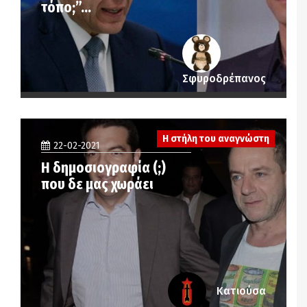
τόπο;”…
Σφυροδρέπανος
Η στήλη του αναγνώστη
22-02-2021
H δημοσιογραφία (;)
που δε μας χωράει
Κατιούσα