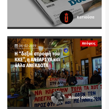
Κατιούσα
Απόψεις
06-02-2019
Η “δεξιά στροφή του
ΚΚΕ”, η ΑΝΤΑΡΣΥΑ και
άλλα ΑΝΕΚΔΟΤΑ
Μάνος Δούκας