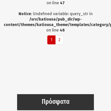
on line
47
Notice
: Undefined variable: query_str in
/srv/katiousa/pub_dir/wp-
content/themes/katiousa_theme/templates/category/
on line
48
1
2
Πρόσφατα