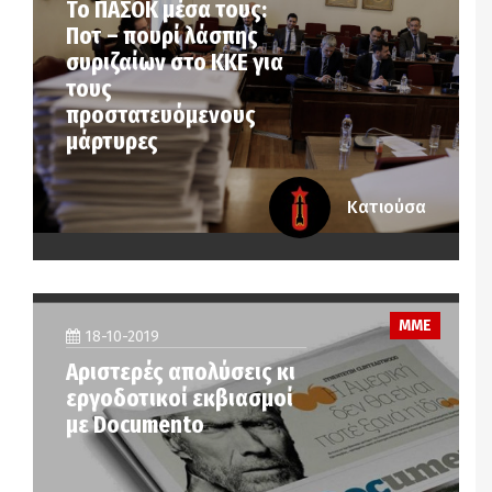
Το ΠΑΣΟΚ μέσα τους:
Ποτ – πουρί λάσπης
συριζαίων στο ΚΚΕ για
τους
προστατευόμενους
μάρτυρες
Κατιούσα
ΜΜΕ
18-10-2019
Αριστερές απολύσεις κι
εργοδοτικοί εκβιασμοί
με Documento