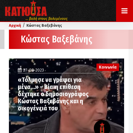
... βολή στους βολεμένους
/
Αρχική
Κώστας Βαξεβάνης
Κώστας Βαξεβάνης
Κοινωνία
27-08-2023
«Τόλμησε να γράψει για
μένα…» – Βίαιη επίθεση
δέχτηκε ο δημοσιογράφος
Κώστας Βαξεβάνης και η
οικογένειά του