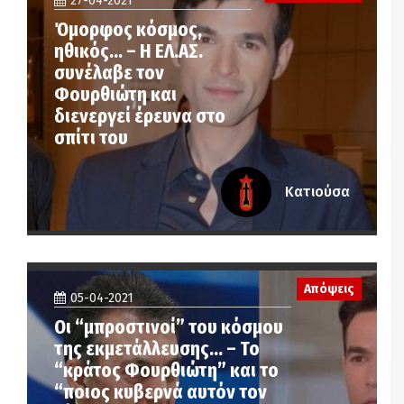
27-04-2021
Όμορφος κόσμος,
ηθικός… – Η ΕΛ.ΑΣ.
συνέλαβε τον
Φουρθιώτη και
διενεργεί έρευνα στο
σπίτι του
Κατιούσα
Απόψεις
05-04-2021
Οι “μπροστινοί” του κόσμου
της εκμετάλλευσης… – Το
“κράτος Φουρθιώτη” και το
“ποιος κυβερνά αυτόν τον