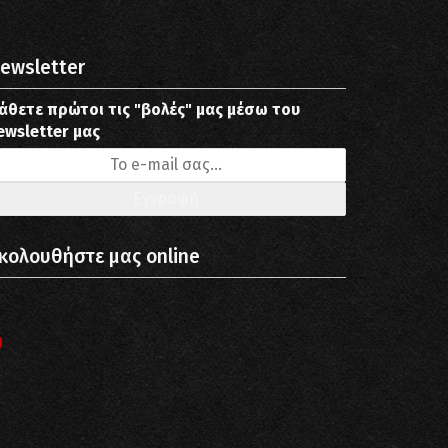
ewsletter
άθετε πρώτοι τις "βολές" μας μέσω του
ewsletter μας
κολουθήστε μας online