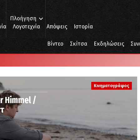
Πλοήγηση
νία
Λογοτεχνία
Απόψεις
Ιστορία
Βίντεο
Σκίτσα
Εκδηλώσεις
Συν
Κινηματογράφος
r Himmel /
ντ