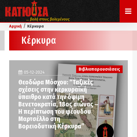
... βολή στους βολεμένους
/
Αρχική
Κέρκυρα
Κέρκυρα
Βιβλιοπαρουσιάσεις
05-12-2024
Θεοδώρα Μόσχου: “Ταξικές
σχέσεις στην κερκυραϊκή
ύπαιθρο κατά την όψιμη
Βενετοκρατία, 18ος αιώνας ‒
Η περίπτωση του φέουδου
Μαρτσέλλο στη
Βορειοδυτική Κέρκυρα”