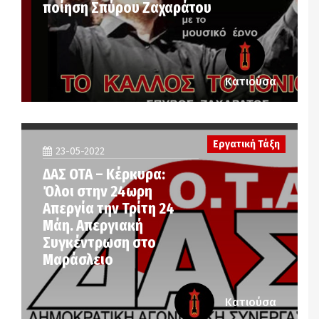
ποίηση Σπύρου Ζαχαράτου
Κατιούσα
Εργατική Τάξη
23-05-2022
ΔΑΣ ΟΤΑ – Κέρκυρα:
Όλοι στην 24ωρη
Απεργία την Τρίτη 24
Μάη. Απεργιακή
Συγκέντρωση στο
Μαράσλειο
Κατιούσα