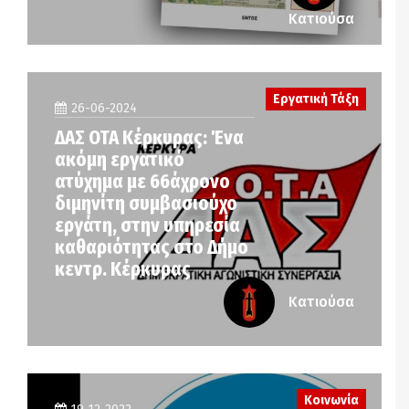
Κατιούσα
Εργατική Τάξη
26-06-2024
ΔΑΣ ΟΤΑ Κέρκυρας: Ένα
ακόμη εργατικό
ατύχημα με 66άχρονο
διμηνίτη συμβασιούχο
εργάτη, στην υπηρεσία
καθαριότητας στο Δήμο
κεντρ. Κέρκυρας
Κατιούσα
Κοινωνία