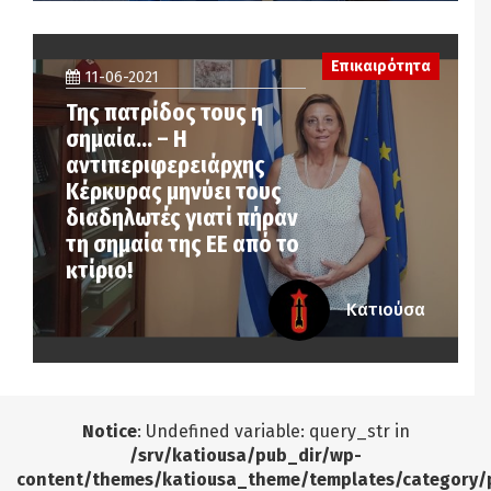
Επικαιρότητα
11-06-2021
Της πατρίδος τους η
σημαία… – Η
αντιπεριφερειάρχης
Κέρκυρας μηνύει τους
διαδηλωτές γιατί πήραν
τη σημαία της ΕΕ από το
κτίριο!
Κατιούσα
Notice
: Undefined variable: query_str in
/srv/katiousa/pub_dir/wp-
content/themes/katiousa_theme/templates/category/