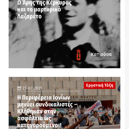
Ο Άρης της Κέρκυρας
και το μαρτυρικό
Λαζαρέτο
Κατιούσα
Εργατική Τάξη
23-07-2021
Η Περιφέρεια Ιονίων
μηνύει συνδικαλιστές –
Κλήθηκαν στην
ασφάλεια ως
κατηγορούμενοι!