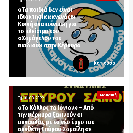
19-12-2022
«Τα παιδιά δεν είναι
ιδιοκτησία κανενός!» –
Κοινή ανακοίνωση για
το κλείσιμο του
«Χαμόγελου του
παιδιού» στην Κέρκυρα
Κατιούσα
Μουσική
10-08-2022
«Το Κάλλος το Ιόνιον» – Από
την Κέρκυρα ξεκινούν οι
συναυλίες με το νέο έργο του
συνθέτη Σπύρου Σαμοΐλη σε