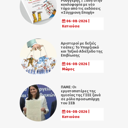
Ρουγγέρης | Ξανά στην
κυκλοφορία με νέο
τόμο από τις εκδόσεις
«Σύγχρονη Εποχή»
06-08-2026 |
Κατιούσα
Αριστεροί με δεξιές
τσέπες: Το Υπαρξιακό
και Ταξικό Αδιέξοδο της
Επιβίωσης
06-08-2026 |
Μώμος
ΠΑΜΕ: Οι
εργατοπατέρες της
ηγεσίας της ΓΣΕΕ ξανά
σε ρόλο προσωπάρχη
του ΣΕΒ
06-08-2026 |
Κατιούσα