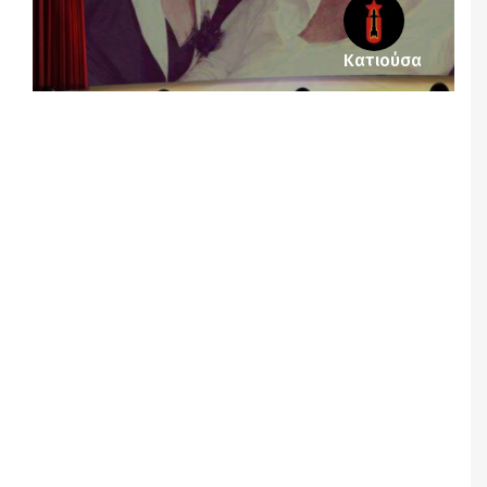
Κατιούσα
Notice
: Undefined offset: 1 in
/srv/katiousa/pub_dir/wp-includes/class-wp-
query.php
on line
3403
Notice
: Undefined offset: 2 in
/srv/katiousa/pub_dir/wp-includes/class-wp-
query.php
on line
3403
Notice
: Undefined offset: 3 in
/srv/katiousa/pub_dir/wp-includes/class-wp-
query.php
on line
3403
Notice
: Undefined offset: 4 in
/srv/katiousa/pub_dir/wp-includes/class-wp-