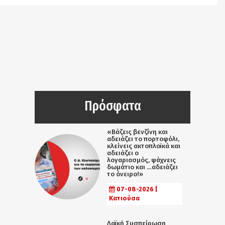
Πρόσφατα
«Βάζεις βενζίνη και
αδειάζει το πορτοφόλι,
κλείνεις ακτοπλοϊκά και
αδειάζει ο
λογαριασμός, ψάχνεις
δωμάτιο και …αδειάζει
το όνειρο!»
07-08-2026 |
Κατιούσα
Λαϊκή Συσπείρωση