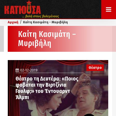
... βολή στους βολεμένους
/
Αρχική
Καίτη Κασιμάτη - Μυριβήλη
Καίτη Κασιμάτη –
Μυριβήλη
Θέατρο
02-12-2019
Θέατρο τη Δευτέρα: «Ποιος
φοβάται την Βιρτζίνια
Γουλφ;» του Έντουαρντ
Άλμπι