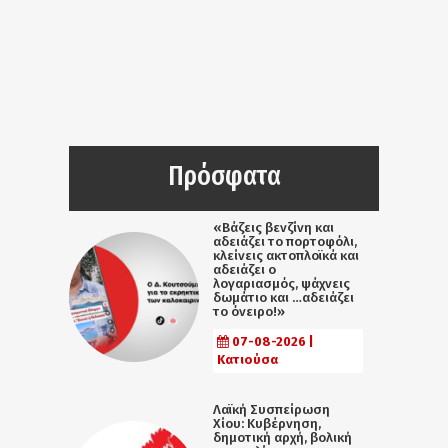
Πρόσφατα
«Βάζεις βενζίνη και
αδειάζει το πορτοφόλι,
κλείνεις ακτοπλοϊκά και
αδειάζει ο
λογαριασμός, ψάχνεις
δωμάτιο και …αδειάζει
το όνειρο!»
07-08-2026 |
Κατιούσα
Λαϊκή Συσπείρωση
Χίου: Κυβέρνηση,
δημοτική αρχή, βολική