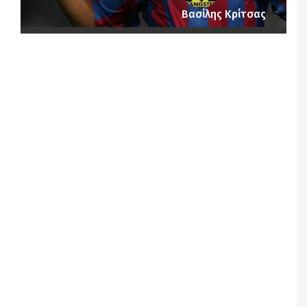
Βασίλης Κρίτσας
Notice
: Undefined offset: 1 in
/srv/katiousa/pub_dir/wp-includes/class-wp-
query.php
on line
3403
Notice
: Undefined offset: 2 in
/srv/katiousa/pub_dir/wp-includes/class-wp-
query.php
on line
3403
Notice
: Undefined offset: 3 in
/srv/katiousa/pub_dir/wp-includes/class-wp-
query.php
on line
3403
Notice
: Undefined offset: 4 in
/srv/katiousa/pub_dir/wp-includes/class-wp-
query.php
on line
3403