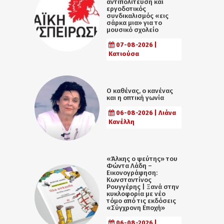
αντιπολίτευση και
εργοδοτικός
συνδικαλισμός «εις
σάρκα μια» για το
μουσικό σχολείο
07-08-2026 |
Κατιούσα
Ο καθένας, ο κανένας
και η οπτική γωνία
06-08-2026 | Λιάνα
Κανέλλη
«Άλκης ο ψεύτης» του
Φώντα Λάδη –
Εικονογράφηση:
Κωνσταντίνος
Ρουγγέρης | Ξανά στην
κυκλοφορία με νέο
τόμο από τις εκδόσεις
«Σύγχρονη Εποχή»
06-08-2026 |