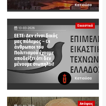
Κατιούσα
Εικαστικά
13-03-2026
EETE: Δεν είναι δικός
μας πόλεμος – Οι
άνθρωποι του
Πολιτισμού έχουμε
αποδείξει ότι δεν
μένουμε σιωπηλοί!
Κατιούσα
Απόψεις