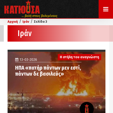
... βολή στους βολεμένους
/
/
Αρχική
Ιράν
Σελίδα 3
Ιράν
Η στήλη του αναγνώστη
13-03-2026
ΗΠΑ «πατήρ πάντων μεν εστί,
πάντων δε βασιλεύς»