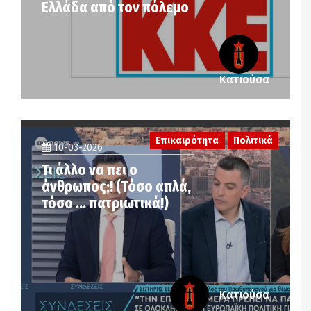
Ελλάδα από τον πόλεμο
Κατιούσα
Επικαιρότητα
Πολιτικά
10-03-2026
Τι άλλο να πει ο
άνθρωπος;! (Τόσο απλά,
τόσο … πατριωτικά!)
Κατιούσα