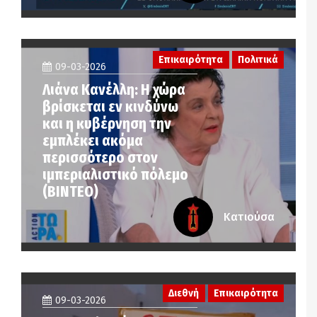
Επικαιρότητα
Πολιτικά
09-03-2026
Λιάνα Κανέλλη: Η χώρα
βρίσκεται εν κινδύνω
και η κυβέρνηση την
εμπλέκει ακόμα
περισσότερο στον
ιμπεριαλιστικό πόλεμο
(ΒΙΝΤΕΟ)
Κατιούσα
Διεθνή
Επικαιρότητα
09-03-2026