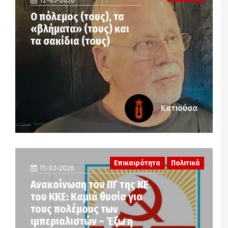
12-03-2026
Ο πόλεμος (τους), τα
«βλήματα» (τους) και
τα σακίδια (τους)
Κατιούσα
Επικαιρότητα
Πολιτικά
11-03-2026
Ανακοίνωση του ΠΓ της ΚΕ
του ΚΚΕ: Καμιά θυσία για
τους πολέμους των
ιμπεριαλιστών – Έξω η