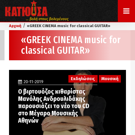
... βολή στους βολεμένους
/
Αρχική
«GREEK CINEMA music for classical GUITAR»
«GREEK CINEMA music for
classical GUITAR»
Εκδηλώσεις
Μουσική
20-11-2019
Ο βιρτουόζος κιθαρίστας
Μανόλης Ανδρουλιδάκης
παρουσιάζει το νέο του CD
στο Μέγαρο Μουσικής
Αθηνών