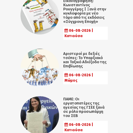
Εικονογράφηση:
Κωνσταντίνος
Ρουγγέρης | Ξανά στην
κυκλοφορία με νέο
τόμο από τις εκδόσεις
«Σύγχρονη Εποχή»
06-08-2026 |
Κατιούσα
Αριστεροί με δεξιές
τσέπες: Το Υπαρξιακό
και Ταξικό Αδιέξοδο της
Επιβίωσης
06-08-2026 |
Μώμος
ΠΑΜΕ: Οι
εργατοπατέρες της
ηγεσίας της ΓΣΕΕ ξανά
σε ρόλο προσωπάρχη
του ΣΕΒ
06-08-2026 |
Κατιούσα