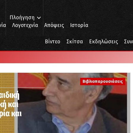
Πλοήγηση
νία
Λογοτεχνία
Απόψεις
Ιστορία
Βίντεο
Σκίτσα
Εκδηλώσεις
Συν
ς
Βιβλιοπαρουσιάσεις
αιδική
κή και
ρία και