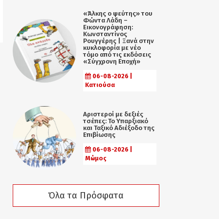
«Άλκης ο ψεύτης» του
Φώντα Λάδη –
Εικονογράφηση:
Κωνσταντίνος
Ρουγγέρης | Ξανά στην
κυκλοφορία με νέο
τόμο από τις εκδόσεις
«Σύγχρονη Εποχή»
06-08-2026 |
Κατιούσα
Αριστεροί με δεξιές
τσέπες: Το Υπαρξιακό
και Ταξικό Αδιέξοδο της
Επιβίωσης
06-08-2026 |
Μώμος
Όλα τα Πρόσφατα