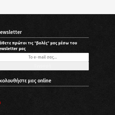
ewsletter
άθετε πρώτοι τις "βολές" μας μέσω του
ewsletter μας
κολουθήστε μας online