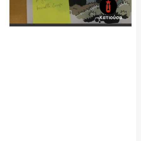
Κατιούσα
Notice
: Undefined offset: 1 in
/srv/katiousa/pub_dir/wp-includes/class-wp-
query.php
on line
3403
Notice
: Undefined offset: 2 in
/srv/katiousa/pub_dir/wp-includes/class-wp-
query.php
on line
3403
Notice
: Undefined offset: 3 in
/srv/katiousa/pub_dir/wp-includes/class-wp-
query.php
on line
3403
Notice
: Undefined offset: 4 in
/srv/katiousa/pub_dir/wp-includes/class-wp-