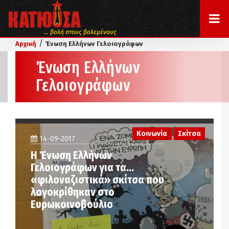
... βολή στους βολεμένους
/
Αρχική
Ένωση Ελλήνων Γελοιογράφων
Ένωση Ελλήνων
Γελοιογράφων
Κοινωνία
Σκίτσα
14-09-2017
H Ένωση Ελλήνων
Γελοιογράφων για τα…
«φιλοναζιστικά» σκίτσα που
λογοκρίθηκαν στο
Ευρωκοινοβούλιο