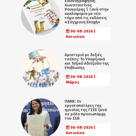
Εικονογράφηση:
Κωνσταντίνος
Ρουγγέρης | Ξανά στην
κυκλοφορία με νέο
τόμο από τις εκδόσεις
«Σύγχρονη Εποχή»
06-08-2026 |
Κατιούσα
Αριστεροί με δεξιές
τσέπες: Το Υπαρξιακό
και Ταξικό Αδιέξοδο της
Επιβίωσης
06-08-2026 |
Μώμος
ΠΑΜΕ: Οι
εργατοπατέρες της
ηγεσίας της ΓΣΕΕ ξανά
σε ρόλο προσωπάρχη
του ΣΕΒ
06-08-2026 |
Κατιούσα