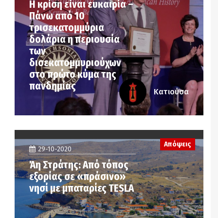
Η κρίση είναι ευκαιρία –
Πάνω από 10
τρισεκατομμύρια
δολάρια η περιουσία
των
δισεκατομμυριούχων
στο πρώτο κύμα της
πανδημίας
Κατιούσα
Απόψεις
29-10-2020
Άη Στράτης: Από τόπος
εξορίας σε «πράσινο»
νησί με μπαταρίες TESLA