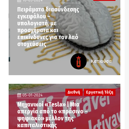
10-03-2024
Πειράματα διασύνδεσης
εγκεφάλου –
υπολογιστή, με
προσχήματα και
επικίνδυνες για τον λαό
στοχεύσεις
Κατιούσα
Διεθνή
Εργατική Τάξη
05-01-2024
Μηχανικοί «Tesla» | Μια
απεργία από το «πράσινο –
ψηφιακό» μέλλον της
καπιταλιστικής