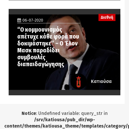
Διεθνή
06-07-2020
“O κομμουνισμός
απέτυχε κάθε φορά που
δοκιμάστηκε” – Ο Έλον
Μασκ παραδίδει
συμβουλές
διαπαιδαγώγησης
Κατιούσα
Notice
: Undefined variable: query_str in
/srv/katiousa/pub_dir/wp-
content/themes/katiousa_theme/templates/category/