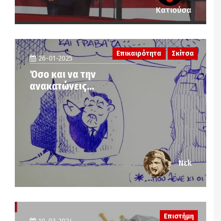
Κατιούσα
Επικαιρότητα
Σκίτσα
26-01-2025
Όσο και να την
ανακατώνεις…
Νεk
Επιστήμη