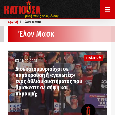
... βολή στους βολεμένους
/
Αρχική
Έλον Μασκ
Έλον Μασκ
Πολιτικά
11-02-2025
Δισεκατομμυριούχοι σε
παράκρουση ή «γανωτές»
ενός άθλιου συστήματος που
βρίσκεστε σε σήψη και
παρακμή;