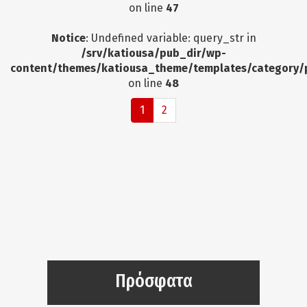
on line
47
Notice
: Undefined variable: query_str in
/srv/katiousa/pub_dir/wp-
content/themes/katiousa_theme/templates/category/
on line
48
1
2
Πρόσφατα