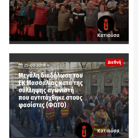
Κατιούσα
Διεθνή
25-03-2019
Μεγάλη διαδήλωση του
ΕΚ Μασσαλίας κατά της
σύλληψης αγωνιστή
που αντιτάχθηκε στους
φασίστες (ΦΩΤΟ)
Κατιούσα