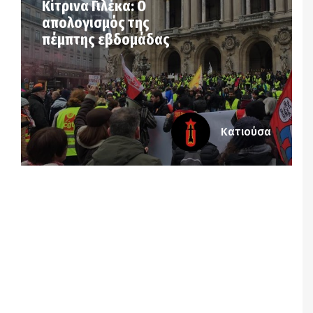
Κίτρινα Γιλέκα: Ο
απολογισμός της
πέμπτης εβδομάδας
Κατιούσα
Notice
: Undefined offset: 7 in
/srv/katiousa/pub_dir/wp-includes/class-wp-
query.php
on line
3403
Notice
: Undefined offset: 8 in
/srv/katiousa/pub_dir/wp-includes/class-wp-
query.php
on line
3403