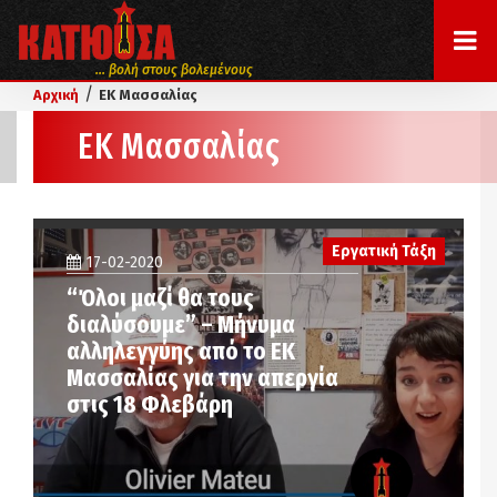
... βολή στους βολεμένους
/
Αρχική
ΕΚ Μασσαλίας
ΕΚ Μασσαλίας
Εργατική Τάξη
17-02-2020
“Όλοι μαζί θα τους
διαλύσουμε” – Μήνυμα
αλληλεγγύης από το ΕΚ
Μασσαλίας για την απεργία
στις 18 Φλεβάρη