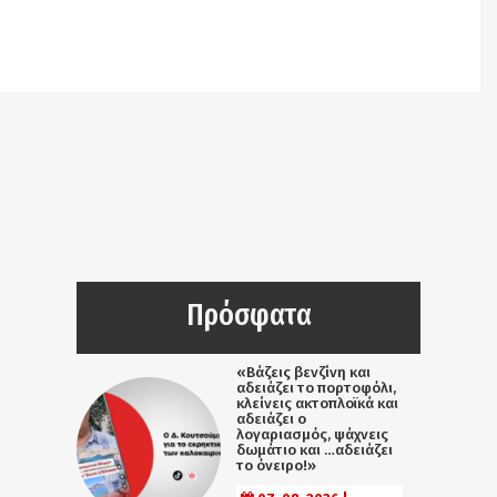
Notice
: Undefined offset: 9 in
/srv/katiousa/pub_dir/wp-includes/class-wp-
query.php
on line
3403
Πρόσφατα
«Βάζεις βενζίνη και
αδειάζει το πορτοφόλι,
κλείνεις ακτοπλοϊκά και
αδειάζει ο
λογαριασμός, ψάχνεις
δωμάτιο και …αδειάζει
το όνειρο!»