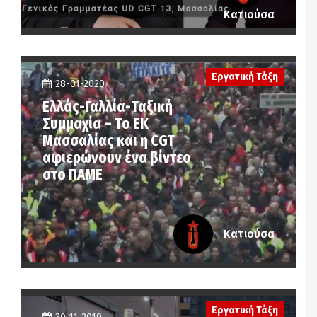
Κατιούσα
Εργατική Τάξη
28-01-2020
Ελλάς-Γαλλία-Ταξική
Συμμαχία – Το ΕΚ
Μασσαλίας και η CGT
αφιερώνουν ένα βίντεο
στο ΠΑΜΕ
Κατιούσα
Εργατική Τάξη