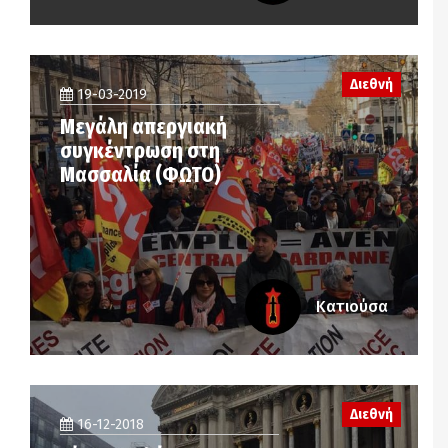
Διεθνή
19-03-2019
Μεγάλη απεργιακή
συγκέντρωση στη
Μασσαλία (ΦΩΤΟ)
Κατιούσα
Διεθνή
16-12-2018