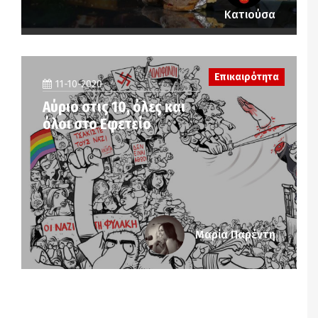
Κατιούσα
Επικαιρότητα
11-10-2020
Αύριο στις 10, όλες και
όλοι στο Εφετείο
Μαρία Παρέντη
Notice
: Undefined offset: 2 in