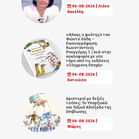
06-08-2026 | Λιάνα
Κανέλλη
«Άλκης ο ψεύτης» του
Φώντα Λάδη –
Εικονογράφηση:
Κωνσταντίνος
Ρουγγέρης | Ξανά στην
κυκλοφορία με νέο
τόμο από τις εκδόσεις
«Σύγχρονη Εποχή»
06-08-2026 |
Κατιούσα
Αριστεροί με δεξιές
τσέπες: Το Υπαρξιακό
και Ταξικό Αδιέξοδο της
Επιβίωσης
06-08-2026 |
Μώμος