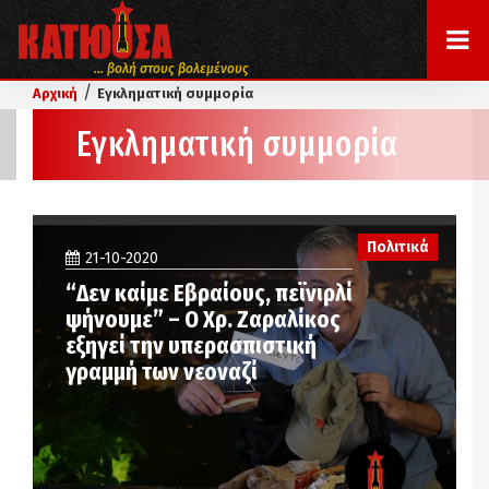
... βολή στους βολεμένους
/
Αρχική
Εγκληματική συμμορία
Εγκληματική συμμορία
Πολιτικά
21-10-2020
“Δεν καίμε Εβραίους, πεϊνιρλί
ψήνουμε” – Ο Χρ. Ζαραλίκος
εξηγεί την υπερασπιστική
γραμμή των νεοναζί