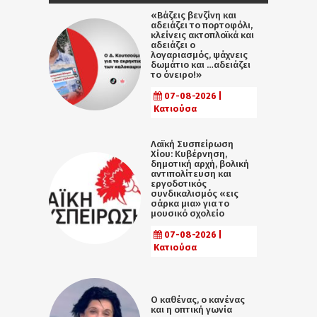
«Βάζεις βενζίνη και
αδειάζει το πορτοφόλι,
κλείνεις ακτοπλοϊκά και
αδειάζει ο
λογαριασμός, ψάχνεις
δωμάτιο και …αδειάζει
το όνειρο!»
07-08-2026 |
Κατιούσα
Λαϊκή Συσπείρωση
Χίου: Κυβέρνηση,
δημοτική αρχή, βολική
αντιπολίτευση και
εργοδοτικός
συνδικαλισμός «εις
σάρκα μια» για το
μουσικό σχολείο
07-08-2026 |
Κατιούσα
Ο καθένας, ο κανένας
και η οπτική γωνία