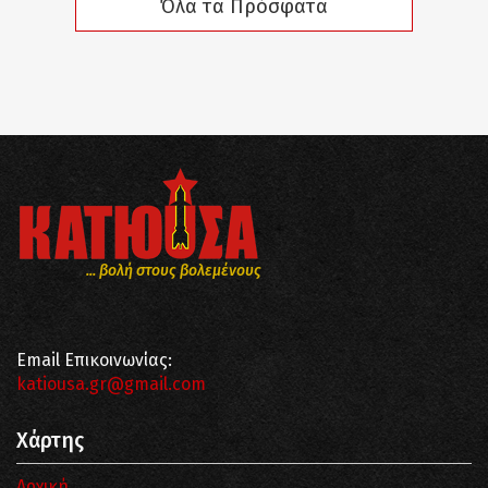
Όλα τα Πρόσφατα
... βολή στους βολεμένους
Email Επικοινωνίας:
katiousa.gr@gmail.com
Χάρτης
Αρχική