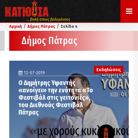
... βολή στους βολεμένους
/
/
Αρχική
Δήμος Πάτρας
Σελίδα 4
Δήμος Πάτρας
Εκδηλώσεις
12-07-2019
Ο Δημήτρης Υφαντής
«ανοίγει» την ενότητα «Το
Φεστιβάλ στις γειτονιές»,
του Διεθνούς Φεστιβάλ
Πάτρας