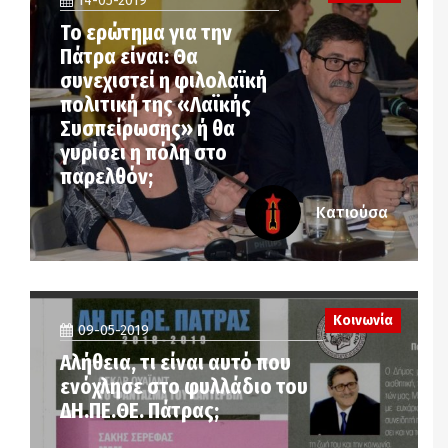
14-05-2019
Το ερώτημα για την
Πάτρα είναι: Θα
συνεχιστεί η φιλολαϊκή
πολιτική της «Λαϊκής
Συσπείρωσης» ή θα
γυρίσει η πόλη στο
παρελθόν;
Κατιούσα
Κοινωνία
09-05-2019
Αλήθεια, τι είναι αυτό που
ενόχλησε στο φυλλάδιο του
ΔΗ.ΠΕ.ΘΕ. Πάτρας;