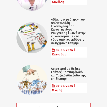
Κανέλλη
«Άλκης ο ψεύτης» του
Φώντα Λάδη –
Εικονογράφηση:
Κωνσταντίνος
Ρουγγέρης | Ξανά στην
κυκλοφορία με νέο
τόμο από τις εκδόσεις
«Σύγχρονη Εποχή»
06-08-2026 |
Κατιούσα
Αριστεροί με δεξιές
τσέπες: Το Υπαρξιακό
και Ταξικό Αδιέξοδο της
Επιβίωσης
06-08-2026 |
Μώμος