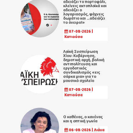
αδειάζει το πορτοφόλι,
κλείνεις ακτοπλοϊκά και
αδειάζει ο
λογαριασμός, ψάχνεις
δωμάτιο και …αδειάζει
το όνειρο!»
07-08-2026 |
Κατιούσα
Λαϊκή Συσπείρωση
Χίου: Κυβέρνηση,
δημοτική αρχή, βολική
αντιπολίτευση και
εργοδοτικός
συνδικαλισμός «εις
σάρκα μια» για το
μουσικό σχολείο
07-08-2026 |
Κατιούσα
Ο καθένας, ο κανένας
και η οπτική γωνία
06-08-2026 | Λιάνα