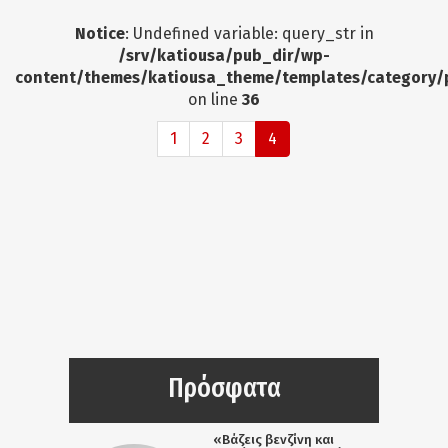
Notice
: Undefined variable: query_str in
/srv/katiousa/pub_dir/wp-
content/themes/katiousa_theme/templates/category/
on line
36
1
2
3
4
Πρόσφατα
«Βάζεις βενζίνη και