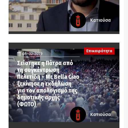
Κατιούσα
Επικαιρότητα
06-02-2019
Σείστηκε η Πάτρα από
τη συγκέντρωση
Πελετίδη – Με Bella Ciao
ξεκίνησε η εκδήλωση
για τον απολογισμό της
δημοτικής αρχής
(ΦΩΤΟ)
Κατιούσα