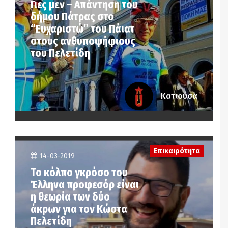
Γιες μεν – Απάντηση του
δήμου Πάτρας στο
“Ευχαριστώ” του Πάιατ
στους ανθυποψήφιους
του Πελετίδη
Κατιούσα
Επικαιρότητα
14-03-2019
Το κόλπο γκρόσο του
Έλληνα προφεσόρ είναι
η θεωρία των δύο
άκρων για τον Κώστα
Πελετίδη