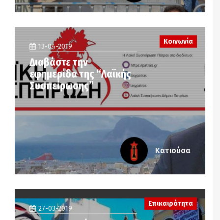
Κοινωνία
13-04-2019
Διαβάστε την
εφημερίδα της “Λαϊκής
Συσπείρωσης”
Κατιούσα
Επικαιρότητα
27-03-2019