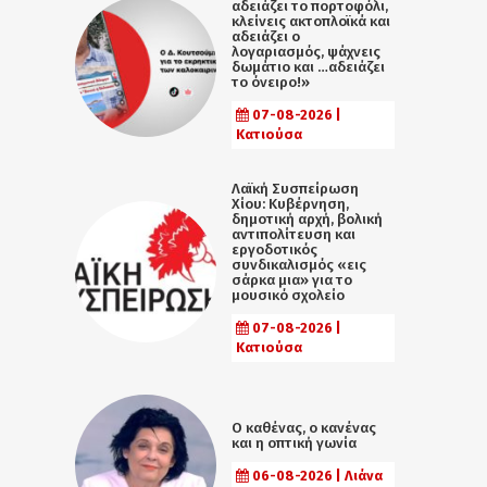
αδειάζει το πορτοφόλι,
κλείνεις ακτοπλοϊκά και
αδειάζει ο
λογαριασμός, ψάχνεις
δωμάτιο και …αδειάζει
το όνειρο!»
07-08-2026 |
Κατιούσα
Λαϊκή Συσπείρωση
Χίου: Κυβέρνηση,
δημοτική αρχή, βολική
αντιπολίτευση και
εργοδοτικός
συνδικαλισμός «εις
σάρκα μια» για το
μουσικό σχολείο
07-08-2026 |
Κατιούσα
Ο καθένας, ο κανένας
και η οπτική γωνία
06-08-2026 | Λιάνα