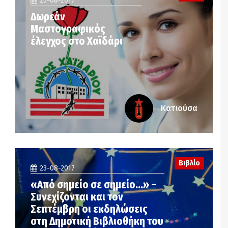
25-08-2017
Δωρεάν
Μαστογραφικός
έλεγχος στο Χαϊδάρι
Κατιούσα
Βιβλίο
23-08-2017
«Από σημείο σε σημείο…» –
Συνεχίζονται και τον
Σεπτέμβρη οι εκδηλώσεις
στη Δημοτική Βιβλιοθήκη του