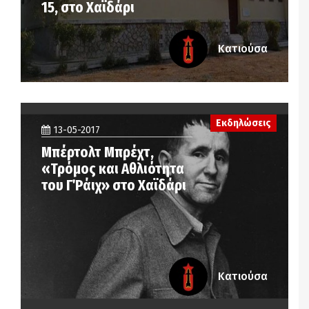
15, στο Χαϊδάρι
Κατιούσα
Εκδηλώσεις
13-05-2017
Μπέρτολτ Μπρέχτ,
«Τρόμος και Αθλιότητα
του Γ΄ Ράιχ» στο Χαϊδάρι
Κατιούσα