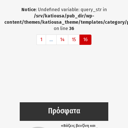
Notice
: Undefined variable: query_str in
/srv/katiousa/pub_dir/wp-
content/themes/katiousa_theme/templates/category/
on line
36
1
...
14
15
16
Πρόσφατα
«Βάζεις βενζίνη και