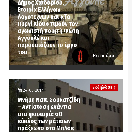
Δήμος Χαϊδαρίου,
Εταιρία Ελλήνων
Λογοτεχνών και «Το
Πυργί Χίου» τιμούν τον
αγωνιστή ποιητή Φώτη
Αγγουλέ και
παρουσιάζουν το έργο
του
Κατιούσα
Εκδηλώσεις
24-05-2017
Μνήμη Ναπ. Σουκατζίδη
– Αντίσταση ενάντια
στο φασισμό: «Ο
κύκλος των μάταιων
πράξεων» στο Μπλοκ