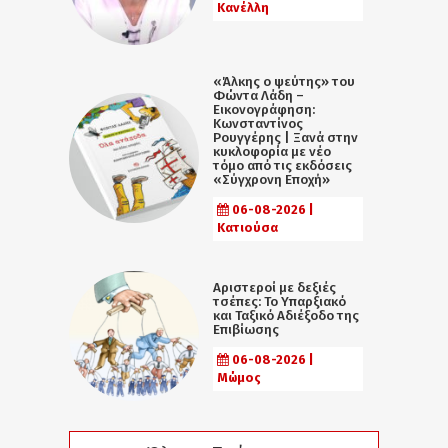
Κανέλλη
«Άλκης ο ψεύτης» του
Φώντα Λάδη –
Εικονογράφηση:
Κωνσταντίνος
Ρουγγέρης | Ξανά στην
κυκλοφορία με νέο
τόμο από τις εκδόσεις
«Σύγχρονη Εποχή»
06-08-2026 |
Κατιούσα
Αριστεροί με δεξιές
τσέπες: Το Υπαρξιακό
και Ταξικό Αδιέξοδο της
Επιβίωσης
06-08-2026 |
Μώμος