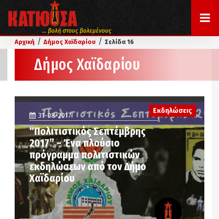
... βολή στους βολεμένους
/
/
Αρχική
Δήμος Χαϊδαρίου
Σελίδα 16
Δήμος Χαϊδαρίου
Εκδηλώσεις
31-08-2017
“Πολιτιστικός Σεπτέμβρης
2017” – Ένα πλούσιο
πρόγραμμα πολιτιστικών
εκδηλώσεων από τον Δήμο
Χαϊδαρίου