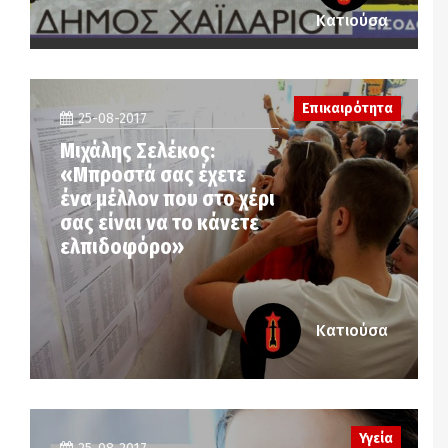
Κατιούσα
Επικαιρότητα
25-08-2017
Μιχάλης Σελέκος:
«Μπροστά σας έχετε
ένα μέλλον που στο χέρι
σας είναι να το κάνετε
ελπιδοφόρο»
Κατιούσα
Υγεία