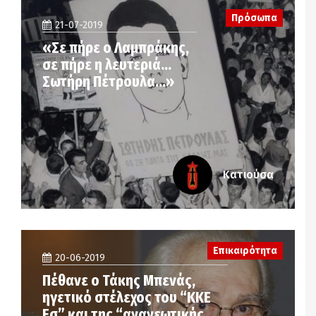
Πρόσωπα
21-07-2019
«Σε πήρε ο Λαμπράκης,
σε πήρε η λευτεριά…
Σωτήρη Πέτρουλα…»
Κατιούσα
Επικαιρότητα
20-06-2019
Πέθανε ο Τάκης Μπενάς,
ηγετικό στέλεχος του “ΚΚΕ
Εσ” και της “ανανεωτικής