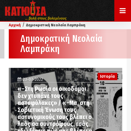
... βολή στους βολεμένους
/
Αρχική
Δημοκρατική Νεολαία Λαμπράκη
Δημοκρατική Νεολαία
Λαμπράκη
Ιστορία
23-07-2022
«–Στη Ρωσία οι οικοδόμοι
δεν χτυπάνε τους
αστυφύλακες» / «–Μα, στη
Σοβιετική Ένωση τους
αστυνομικούς τους βλέπει ο
λαός σα συντρόφους, εσάς
εδώ ξέρεις πώς σας βλέπει ο