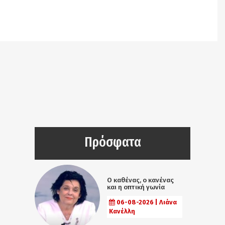
Notice
: Undefined offset: 9 in
/srv/katiousa/pub_dir/wp-includes/class-wp-
query.php
on line
3403
Πρόσφατα
Ο καθένας, ο κανένας
και η οπτική γωνία
06-08-2026 | Λιάνα
Κανέλλη