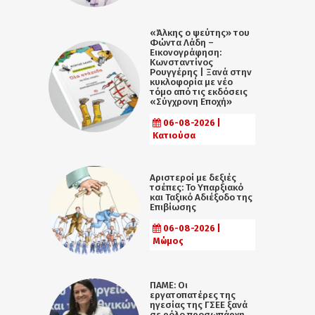
«Άλκης ο ψεύτης» του
Φώντα Λάδη –
Εικονογράφηση:
Κωνσταντίνος
Ρουγγέρης | Ξανά στην
κυκλοφορία με νέο
τόμο από τις εκδόσεις
«Σύγχρονη Εποχή»
06-08-2026 |
Κατιούσα
Αριστεροί με δεξιές
τσέπες: Το Υπαρξιακό
και Ταξικό Αδιέξοδο της
Επιβίωσης
06-08-2026 |
Μώμος
ΠΑΜΕ: Οι
εργατοπατέρες της
ηγεσίας της ΓΣΕΕ ξανά
σε ρόλο προσωπάρχη