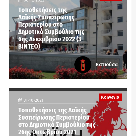
08-12-2022
Τοποθετήσεις της
Λαϊκής Συσπείρωσης
Περιστερίου στο
Δημοτικό Συμβούλιο της
6ης Δεκεμβρίου 2022 (3
ΒΙΝΤΕΟ)
Κατιούσα
Κοινωνία
31-10-2021
Τοποθετήσεις της Λαϊκής
Συσπείρωσης Περιστερίου
στο Δημοτικό Συμβούλιο της
26ης Οκτωβρίου 2021