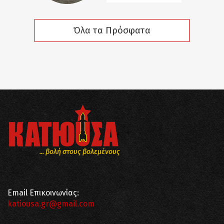
Όλα τα Πρόσφατα
... βολή στους βολεμένους
Email Επικοινωνίας:
katiousa.gr@gmail.com