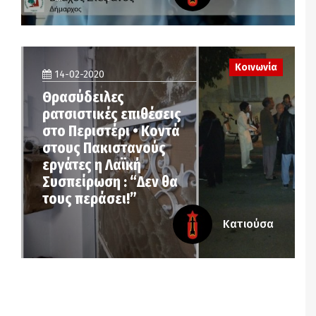
Κοινωνία
14-02-2020
Θρασύδειλες
ρατσιστικές επιθέσεις
στο Περιστέρι • Κοντά
στους Πακιστανούς
εργάτες η Λαϊκή
Συσπείρωση : “Δεν θα
τους περάσει!”
Κατιούσα
Notice
: Undefined offset: 6 in