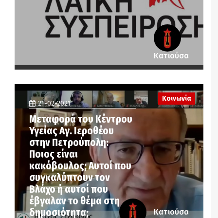
Κατιούσα
Κοινωνία
21-02-2021
Μεταφορά του Κέντρου
Υγείας Αγ. Ιεροθέου
στην Πετρούπολη:
Ποιος είναι
κακόβουλος; Αυτοί που
συγκαλύπτουν τον
Βλάχο ή αυτοί που
έβγαλαν το θέμα στη
δημοσιότητα;
Κατιούσα