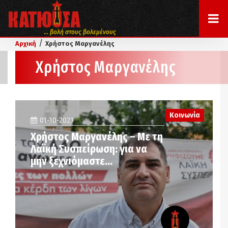
... βολή στους βολεμένους
/
Αρχική
Χρήστος Μαργανέλης
Χρήστος Μαργανέλης
Κοινωνία
01-10-2023
Χρήστος Μαργανέλης – Με τη
Λαϊκή Συσπείρωση: για να
μην ξεχνιόμαστε…