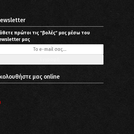
ewsletter
άθετε πρώτοι τις "βολές" μας μέσω του
ewsletter μας
κολουθήστε μας online