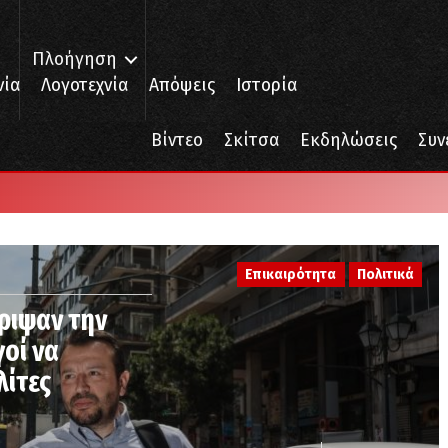
Πλοήγηση
νία
Λογοτεχνία
Απόψεις
Ιστορία
Βίντεο
Σκίτσα
Εκδηλώσεις
Συν
Επικαιρότητα
Πολιτικά
ριψαν την
οί να
λίτες