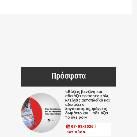
/srv/katiousa/pub_dir/wp-includes/class-wp-
query.php
on line
3403
Πρόσφατα
«Βάζεις βενζίνη και
αδειάζει το πορτοφόλι,
κλείνεις ακτοπλοϊκά και
αδειάζει ο
λογαριασμός, ψάχνεις
δωμάτιο και …αδειάζει
το όνειρο!»
07-08-2026 |
Κατιούσα