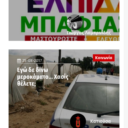
Γιώργος Λαμπρινίδης
Κοινωνία
25-08-2017
Εγώ δε δίνω
μεροκάματο… Χασίς
θέλετε;
Κατιούσα