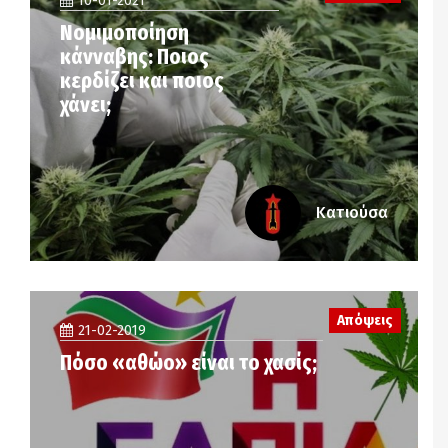
10-01-2021
Νομιμοποίηση
κάνναβης: Ποιος
κερδίζει και ποιος
χάνει;
Κατιούσα
Απόψεις
21-02-2019
Πόσο «αθώο» είναι το χασίς;