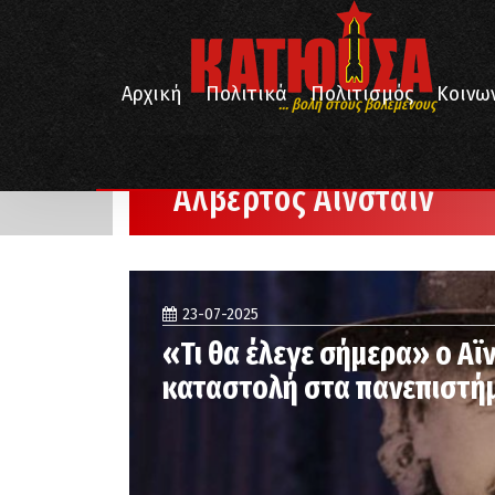
Αρχική
Πολιτικά
Πολιτισμός
Κοινω
... βολή στους βολεμένους
/
Αρχική
Αλβέρτος Αϊνστάιν
Αλβέρτος Αϊνστάιν
23-07-2025
«Τι θα έλεγε σήμερα» ο Αϊν
καταστολή στα πανεπιστήμ