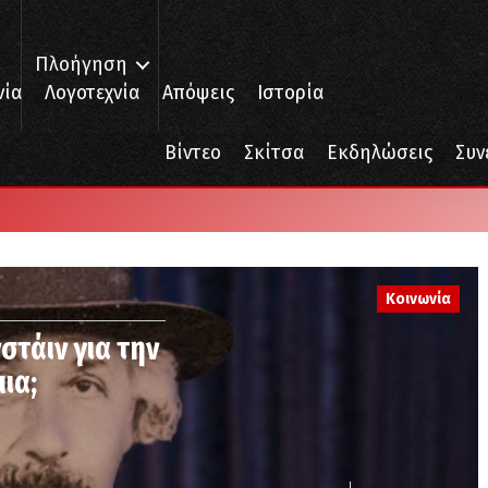
Πλοήγηση
νία
Λογοτεχνία
Απόψεις
Ιστορία
Βίντεο
Σκίτσα
Εκδηλώσεις
Συν
Κοινωνία
στάιν για την
ια;