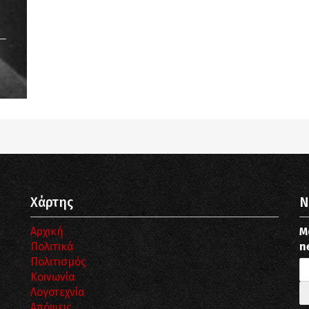
Notice
: Undefined offset: 9 in
/srv/katiousa/pub_dir/wp-includes/class-wp-
query.php
on line
3403
Χάρτης
N
Αρχική
Μ
Πολιτικά
n
Πολιτισμός
Κοινωνία
Λογοτεχνία
Απόψεις