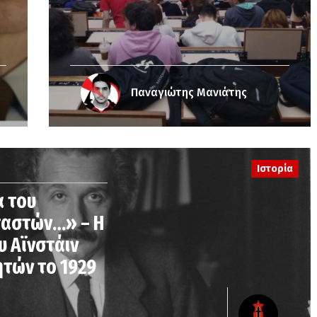
Παναγιώτης Μανιάτης
Ιστορία
α του
εταστών…» – Η
υ Αϊνστάιν
ητών το 1929