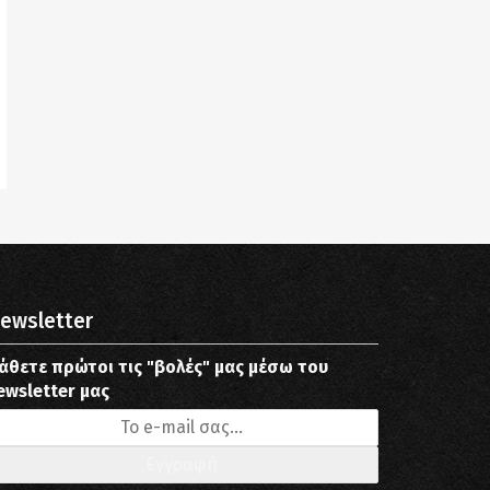
ewsletter
άθετε πρώτοι τις "βολές" μας μέσω του
ewsletter μας