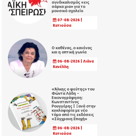
συνδικαλισμός «εις
σάρκα μια» για το
μουσικό σχολείο
07-08-2026 |
Κατιούσα
Ο καθένας, ο κανένας
και η οπτική γωνία
06-08-2026 | Λιάνα
Κανέλλη
«Άλκης ο ψεύτης» του
Φώντα Λάδη –
Εικονογράφηση:
Κωνσταντίνος
Ρουγγέρης | Ξανά στην
κυκλοφορία με νέο
τόμο από τις εκδόσεις
«Σύγχρονη Εποχή»
06-08-2026 |
Κατιούσα