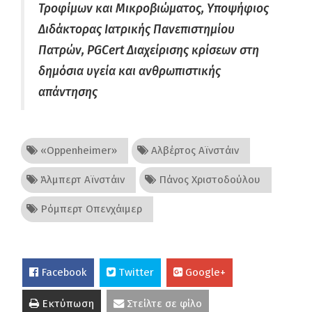
Τροφίμων και Μικροβιώματος, Υποψήφιος
Διδάκτορας Ιατρικής Πανεπιστημίου
Πατρών, PGCert Διαχείρισης κρίσεων στη
δημόσια υγεία και ανθρωπιστικής
απάντησης
«Oppenheimer»
Αλβέρτος Αϊνστάιν
Άλμπερτ Αϊνστάιν
Πάνος Χριστοδούλου
Ρόμπερτ Οπενχάιμερ
Facebook
Twitter
Google+
Εκτύπωση
Στείλτε σε φίλο