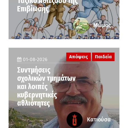
Ταξικό Αδιέξοδο της
Επιβίωσης
Μώμος
Απόψεις
Παιδεία
01-08-2026
Συντμήσεις
σχολικών τμημάτων
και λοιπές
κυβερνητικές
αθλιότητες
Κατιούσα