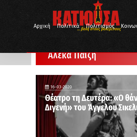
Αρχική
Πολιτικά
Πολιτισμός
Κοινω
... βολή στους βολεμένους
/
Αρχική
Αλέκα Παΐζη
Αλέκα Παΐζη
16-03-2020
Θέατρο τη Δευτέρα: «Ο θά
Διγενή» του Άγγελου Σικελ