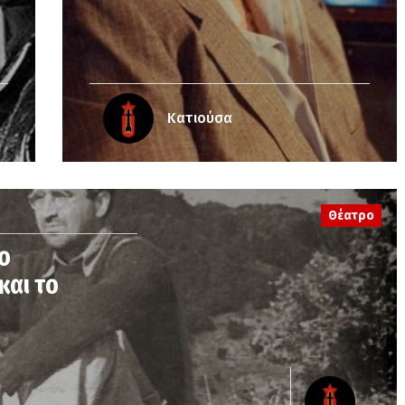
Κατιούσα
Θέατρο
ο
και το