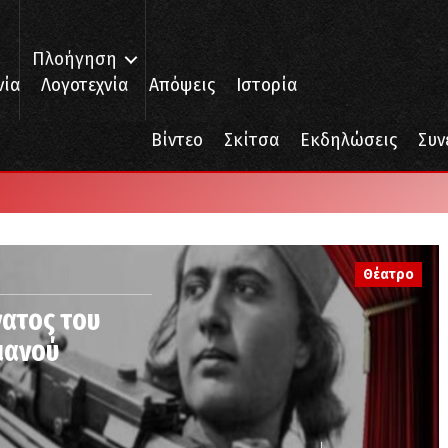
Πλοήγηση
νία
Λογοτεχνία
Απόψεις
Ιστορία
Βίντεο
Σκίτσα
Εκδηλώσεις
Συν
Θέατρο
νατος του
ιανού