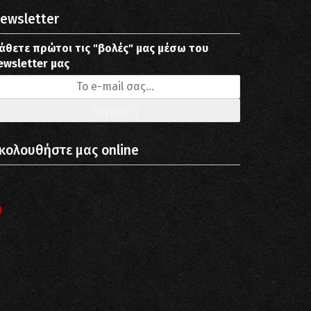
ewsletter
άθετε πρώτοι τις "βολές" μας μέσω του
ewsletter μας
κολουθήστε μας online