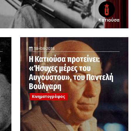
Κατιούσα
18-08-2018
ι
Η Κατιούσα προτείνει:
«Ήσυχες μέρες του
Αυγούστου», του Παντελή
Βούλγαρη
Κινηματογράφος