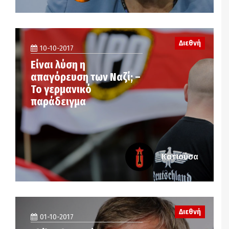
Διεθνή
10-10-2017
Είναι λύση η
απαγόρευση των Ναζί; –
Το γερμανικό
παράδειγμα
Κατιούσα
Διεθνή
01-10-2017