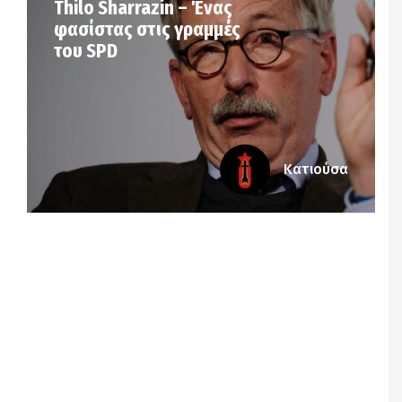
Thilo Sharrazin – Ένας
φασίστας στις γραμμές
του SPD
Κατιούσα
Notice
: Undefined offset: 7 in
/srv/katiousa/pub_dir/wp-includes/class-wp-
query.php
on line
3403
Notice
: Undefined offset: 8 in
/srv/katiousa/pub_dir/wp-includes/class-wp-
query.php
on line
3403