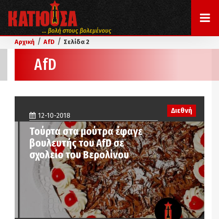
... βολή στους βολεμένους
/
/
Αρχική
AfD
Σελίδα 2
AfD
Διεθνή
12-10-2018
Toύρτα στα μούτρα έφαγε
βουλευτής του AfD σε
σχολείο του Βερολίνου