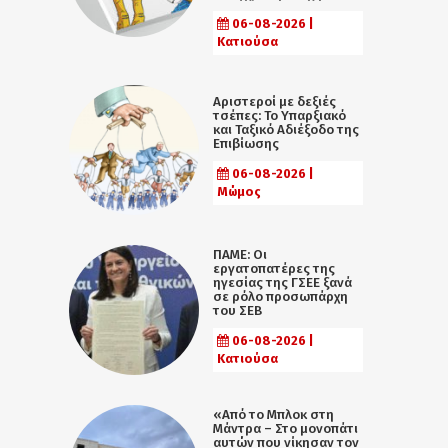
06-08-2026 |
Κατιούσα
Αριστεροί με δεξιές
τσέπες: Το Υπαρξιακό
και Ταξικό Αδιέξοδο της
Επιβίωσης
06-08-2026 |
Μώμος
ΠΑΜΕ: Οι
εργατοπατέρες της
ηγεσίας της ΓΣΕΕ ξανά
σε ρόλο προσωπάρχη
του ΣΕΒ
06-08-2026 |
Κατιούσα
«Από το Μπλοκ στη
Μάντρα – Στο μονοπάτι
αυτών που νίκησαν τον