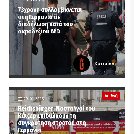
30-05-2018
73χρονη συλλαμβάνεται
στη Γερμανία σε
διαδήλωση κατά του
ακροδεξιού AfD
Κατιούσα
Διεθνή
29-01-2018
Reichsbürger: Νοσταλγοί του
Κάιζερ επιδιώκουν τη
συγκρότηση στρατού στη
Γερμανία