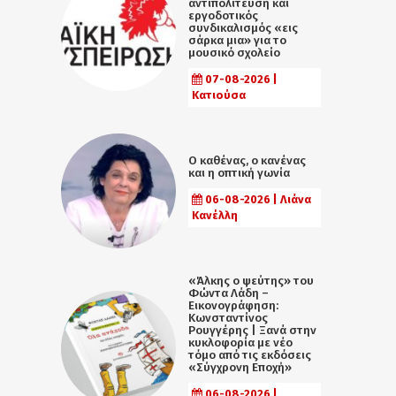
αντιπολίτευση και
εργοδοτικός
συνδικαλισμός «εις
σάρκα μια» για το
μουσικό σχολείο
07-08-2026 |
Κατιούσα
Ο καθένας, ο κανένας
και η οπτική γωνία
06-08-2026 | Λιάνα
Κανέλλη
«Άλκης ο ψεύτης» του
Φώντα Λάδη –
Εικονογράφηση:
Κωνσταντίνος
Ρουγγέρης | Ξανά στην
κυκλοφορία με νέο
τόμο από τις εκδόσεις
«Σύγχρονη Εποχή»
06-08-2026 |