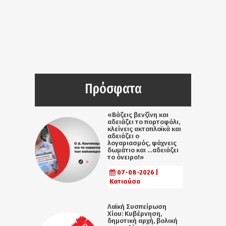
Πρόσφατα
«Βάζεις βενζίνη και
αδειάζει το πορτοφόλι,
κλείνεις ακτοπλοϊκά και
αδειάζει ο
λογαριασμός, ψάχνεις
δωμάτιο και …αδειάζει
το όνειρο!»
07-08-2026 |
Κατιούσα
Λαϊκή Συσπείρωση
Χίου: Κυβέρνηση,
δημοτική αρχή, βολική