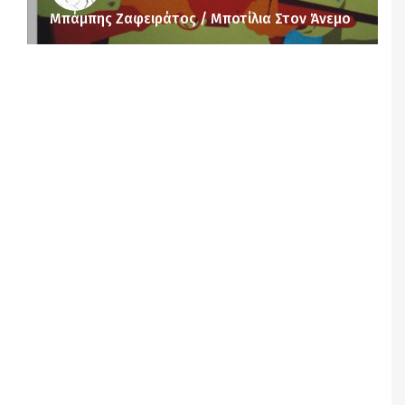
Μπάμπης Ζαφειράτος / Μποτίλια Στον Άνεμο
Notice
: Undefined offset: 1 in
/srv/katiousa/pub_dir/wp-includes/class-wp-
query.php
on line
3403
Notice
: Undefined offset: 2 in
/srv/katiousa/pub_dir/wp-includes/class-wp-
query.php
on line
3403
Notice
: Undefined offset: 3 in
/srv/katiousa/pub_dir/wp-includes/class-wp-
query.php
on line
3403
Notice
: Undefined offset: 4 in
/srv/katiousa/pub_dir/wp-includes/class-wp-
query.php
on line
3403