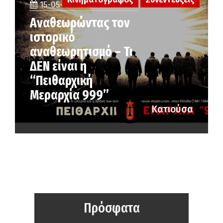
15-05-2025
Αναθεωρώντας τον
ιστορικό
αναθεωρητισμό – Τι
ΔΕΝ είναι η
“Πειθαρχική
Μεραρχία 999”
Κατιούσα
Πρόσφατα