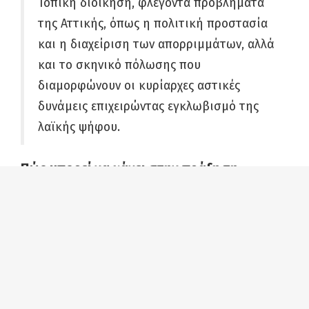
Τοπική διοίκηση, φλέγοντα προβλήματα
της Αττικής, όπως η πολιτική προστασία
και η διαχείριση των απορριμμάτων, αλλά
και το σκηνικό πόλωσης που
διαμορφώνουν οι κυρίαρχες αστικές
δυνάμεις επιχειρώντας εγκλωβισμό της
λαϊκής ψήφου.
Πώς μπορεί να κάνει στην πράξη τη
διαφορά ένας κομμουνιστής στην Τοπική
Διοίκηση, με τους ασφυκτικούς όρους που
ορίζει ο Κλεισθένης;
Δεν έχουμε ένα μόνο παράδειγμα. Έχουμε
πέντε και πρέπει να γίνουν περισσότερα. Οι
πέντε κομμουνιστές δήμαρχοι απέδειξαν