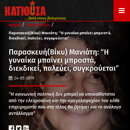
... βολή στους βολεμένους
/
/
Αρχική
Συνεντεύξεις
Παρασκευή(Βίκυ) Μανιάτη: “Η γυναίκα μπαίνει μπροστά,
διεκδικεί, παλεύει, συγκρούεται”
Παρασκευή(Βίκυ) Μανιάτη: “Η
γυναίκα μπαίνει μπροστά,
διεκδικεί, παλεύει, συγκρούεται”
24-05-2019
“Η κοινωνική πολιτική δεν μπορεί να υποκαθίσταται
από την ελεημοσύνη και την «μεγαλοψυχία» του κάθε
επιχειρηματία που στο τέλος θα ζητήσει και το ανάλογο
αντάλλαγμα”