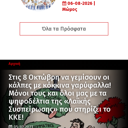
06-08-2026 |
Μώμος
Όλα τα Πρόσφατα
Αρχική
Στις 8 Οκτώβρη να γεμίσουν οι
κάλπες με κόκκινα γαρύφαλλα!
Μόνοι τους και όλοι μας με τα
ψηφοδέλτια της «Λαϊκής
Συσπείρωσης» που στηρίζει το
ΚΚΕ!
05-10-2023