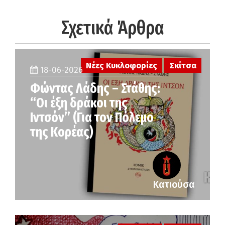
Σχετικά Άρθρα
Νέες Κυκλοφορίες
Σκίτσα
18-06-2026
Φώντας Λάδης – Στάθης:
“Οι έξη δράκοι της
Ιντσόν” (Για τον Πόλεμο
της Κορέας)
Κατιούσα