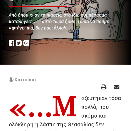
Από όπου κι αν το πιάσεις, στο ίδιο συμπέρασμα
καταλήγεις… Γι’ αυτό τώρα ήρθε η ώρα να πούμε
«φτάνει πια, δεν πάει άλλο!»
Κατιούσα
«…Μ
αζεύτηκαν τόσα
πολλά, που
ακόμα και
ολόκληρη η λάσπη της Θεσσαλίας δεν