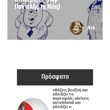
Παντελής 1η Μάη)
Νεk
Πρόσφατα
«Βάζεις βενζίνη και
αδειάζει το
πορτοφόλι, κλείνεις
ακτοπλοϊκά και
αδειάζει ο