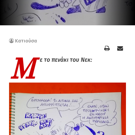
Κατιούσα
Μ
ε το πενάκι του Νεκ: