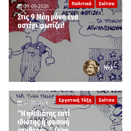
Πολιτικά
Σκίτσα
09-05-2026
Στις 9 Μάη μόνο ένα
αστέρι φωτίζει!
Νεk
Εργατική Τάξη
Σκίτσα
01-05-2026
“Η ηλιθιότης εστί
ιδιότης ή φυσική
σταθερά;…” (Κυρ