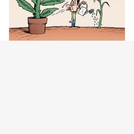
(Εξαιρετικό σκίτσο του Ιάκωβου Βάη στη δεύτερη
σελίδα του σημερινού Ριζοσπάστη!)
Στις 8 Οκτώβρη να γεμίσουν οι κάλπες με
κόκκινα γαρύφαλλα! Μόνοι τους και όλοι
μας με τα ψηφοδέλτια της «Λαϊκής
Συσπείρωσης» που στηρίζει το ΚΚΕ!
Αυτοδιοικητικές εκλογές