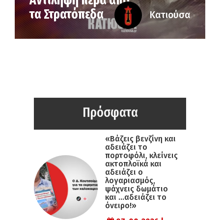
Αντίληψη πέρα από
τα Στρατόπεδα
Κατιούσα
Πρόσφατα
«Βάζεις βενζίνη και
αδειάζει το
πορτοφόλι, κλείνεις
ακτοπλοϊκά και
αδειάζει ο
λογαριασμός,
ψάχνεις δωμάτιο
και …αδειάζει το
όνειρο!»