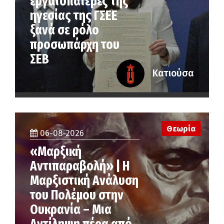
εργατοπατέρες της
ηγεσίας της ΓΣΕΕ
ξανά σε ρόλο
προσωπάρχη του
ΣΕΒ
Κατιούσα
Θεωρία
06-08-2026
«Μαρξική
Αντιπαραβολή» | Η
Μαρξιστική Ανάλυση
του Πολέμου στην
Ουκρανία – Μια