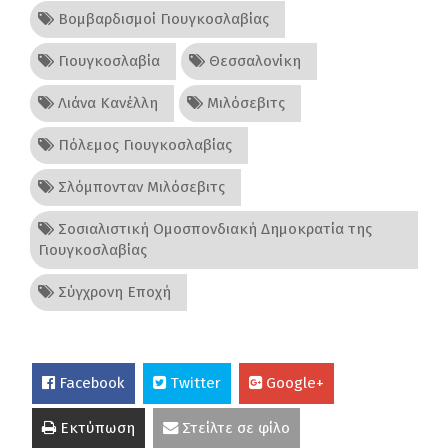
Βομβαρδισμοί Γιουγκοσλαβίας
Γιουγκοσλαβία
Θεσσαλονίκη
Λιάνα Κανέλλη
Μιλόσεβιτς
Πόλεμος Γιουγκοσλαβίας
Σλόμπονταν Μιλόσεβιτς
Σοσιαλιστική Ομοσπονδιακή Δημοκρατία της
Γιουγκοσλαβίας
Σύγχρονη Εποχή
Facebook
Twitter
Google+
Εκτύπωση
Στείλτε σε φίλο