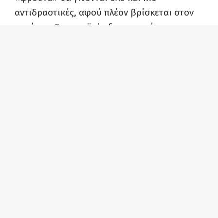
αντιδραστικές, αφού πλέον βρίσκεται στον
«ναό της Ευρωπαϊκής δημοκρατίας».
Ωστόσο αν μας δημιουργεί από την μία
αποστροφή το «project Φειδίας» από την
άλλη μας προκαλεί επίσης αηδία η
υποκρισία όσων τον λοιδορούν με το
σκεπτικό ότι τα όσα κάνει ο youtuber
αντιβαίνουν στις αξίες της ΕΕ!
Μιλούν για τον εκμαυλισμό που έχει επέλθει
στη νεολαία που έχει φτάσει στο σημείο να
ψηφίζει έναν τύπο που έγινε γνωστός από
την «νέα άρχουσα τάξη» -έτσι την
ονομάζουν- των social media. Αναφέρουν, το