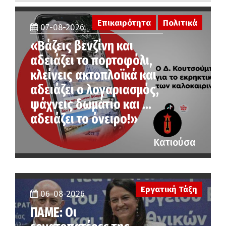
Επικαιρότητα
Πολιτικά
07-08-2026
«Βάζεις βενζίνη και
αδειάζει το πορτοφόλι,
κλείνεις ακτοπλοϊκά και
αδειάζει ο λογαριασμός,
ψάχνεις δωμάτιο και …
αδειάζει το όνειρο!»
Κατιούσα
Εργατική Τάξη
06-08-2026
ΠΑΜΕ: Οι