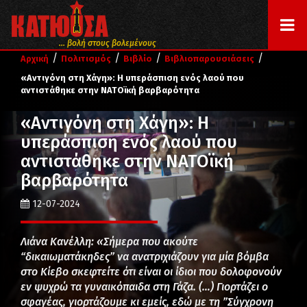
... βολή στους βολεμένους
/
/
/
/
Αρχική
Πολιτισμός
Βιβλίο
Βιβλιοπαρουσιάσεις
«Αντιγόνη στη Χάγη»: Η υπεράσπιση ενός λαού που
αντιστάθηκε στην ΝΑΤΟϊκή βαρβαρότητα
«Αντιγόνη στη Χάγη»: Η
υπεράσπιση ενός λαού που
αντιστάθηκε στην ΝΑΤΟϊκή
βαρβαρότητα
12-07-2024
Λιάνα Κανέλλη: «Σήμερα που ακούτε
“δικαιωματάκηδες” να ανατριχιάζουν για μία βόμβα
στο Κίεβο σκεφτείτε ότι είναι οι ίδιοι που δολοφονούν
εν ψυχρώ τα γυναικόπαιδα στη Γάζα. (…) Γιορτάζει ο
σφαγέας, γιορτάζουμε κι εμείς, εδώ με τη ”Σύγχρονη