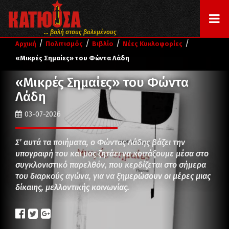
... βολή στους βολεμένους
/
/
/
/
Αρχική
Πολιτισμός
Βιβλίο
Νέες Κυκλοφορίες
«Μικρές Σημαίες» του Φώντα Λάδη
«Μικρές Σημαίες» του Φώντα
Λάδη
03-07-2026
Σ’ αυτά τα ποιήματα, ο Φώντας Λάδης βάζει την
υπογραφή του και μας ζητάει να κοιτάξουμε μέσα στο
συγκλονιστικό παρελθόν, που κερδίζεται στο σήμερα
του διαρκούς αγώνα, για να ξημερώσουν οι μέρες μιας
δίκαιης, μελλοντικής κοινωνίας.