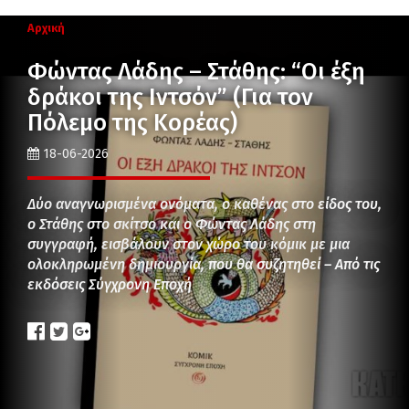
Αρχική
Φώντας Λάδης – Στάθης: “Οι έξη
δράκοι της Ιντσόν” (Για τον
Πόλεμο της Κορέας)
18-06-2026
Δύο αναγνωρισμένα ονόματα, ο καθένας στο είδος του,
ο Στάθης στο σκίτσο και ο Φώντας Λάδης στη
συγγραφή, εισβάλουν στον χώρο του κόμικ με μια
ολοκληρωμένη δημιουργία, που θα συζητηθεί – Από τις
εκδόσεις Σύγχρονη Εποχή