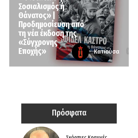
Σοσιαλισμός ή
Θάνατος» |
Προδημοσίευση από
τη νέα έκδοση της
«Σύγχρονης
Εποχής»
Κατιούσα
Πρόσφατα
Σκόρπιες Κραυγές