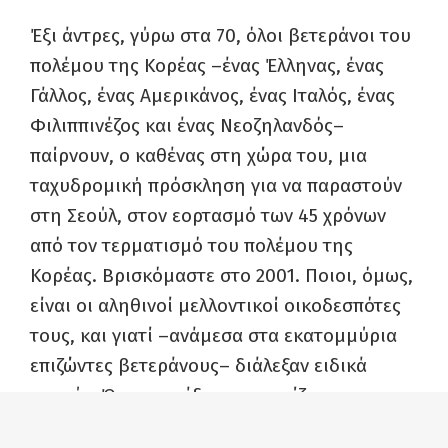
Έξι άντρες, γύρω στα 70, όλοι βετεράνοι του
πολέμου της Κορέας –ένας Έλληνας, ένας
Γάλλος, ένας Αμερικάνος, ένας Ιταλός, ένας
Φιλιππινέζος και ένας Νεοζηλανδός–
παίρνουν, ο καθένας στη χώρα του, μια
ταχυδρομική πρόσκληση για να παραστούν
στη Σεούλ, στον εορτασμό των 45 χρόνων
από τον τερματισμό του πολέμου της
Κορέας. Βρισκόμαστε στο 2001. Ποιοι, όμως,
είναι οι αληθινοί μελλοντικοί οικοδεσπότες
τους, και γιατί –ανάμεσα στα εκατομμύρια
επιζώντες βετεράνους– διάλεξαν ειδικά
αυτούς; Όταν οι «έξι» αποφασίζουν να
αποδεχτούν την πρόσκληση και φτάνουν στη