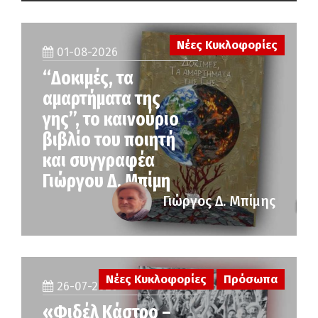
Νέες Κυκλοφορίες
01-08-2026
“Δοκιμές, τα
αμαρτήματα της
γης”, το καινούριο
βιβλίο του ποιητή
και συγγραφέα
Γιώργου Δ. Μπίμη
Γιώργος Δ. Μπίμης
Νέες Κυκλοφορίες
Πρόσωπα
26-07-2026
«Φιδέλ Κάστρο –