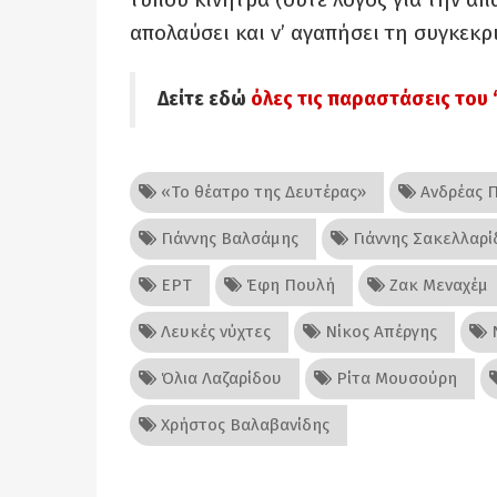
απολαύσει και ν’ αγαπήσει τη συγκεκ
Δείτε εδώ
όλες τις παραστάσεις του
«Το θέατρο της Δευτέρας»
Ανδρέας 
Γιάννης Βαλσάμης
Γιάννης Σακελλαρί
ΕΡΤ
Έφη Πουλή
Ζακ Μεναχέμ
Λευκές νύχτες
Νίκος Απέργης
Ν
Όλια Λαζαρίδου
Ρίτα Μουσούρη
Χρήστος Βαλαβανίδης