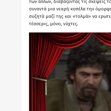
των άλλων, διαβάζοντας τις σκέψεις τ
συναντά μια νεαρή κοπέλα την όμορφη
συζητά μαζί της και «τολμά» να ερωτευ
τέσσερις, μόνο, νύχτες.