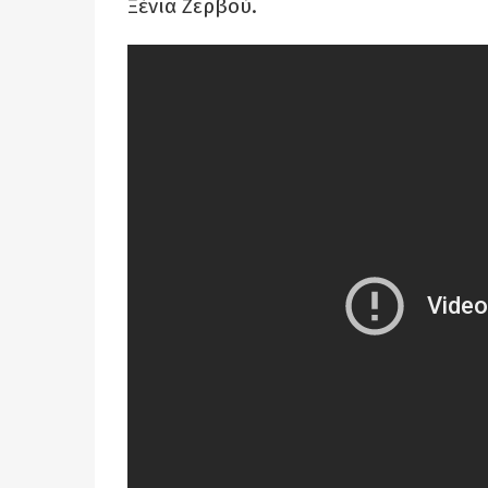
Ξένια Ζερβού.