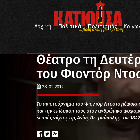
Αρχική
Πολιτικά
Πολιτισμός
Κοινω
... βολή στους βολεμένους
/
/
/
Αρχική
Πολιτισμός
Θέατρο
Θέατρο τη Δευτέρ
Θέατρο τη Δευτέρ
του Φιοντόρ Ντο
28-01-2019
Το αριστούργημα του Φιοντόρ Ντοστογιέφσκι «
και την επίδρασή τους στον ανθρώπινο ψυχισμ
λευκές νύχτες της Αγίας Πετρούπολης του 1847