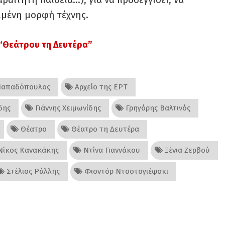
ριμένη μορφή τέχνης.
 “Θεάτρου τη Δευτέρα”
Παπαδόπουλος
Αρχείο της ΕΡΤ
δης
Γιάννης Χειμωνίδης
Γρηγόρης Βαλτινός
Θέατρο
Θέατρο τη Δευτέρα
ίκος Κανακάκης
Ντίνα Γιαννάκου
Ξένια Ζερβού
Στέλιος Ράλλης
Φιοντόρ Ντοστογιέφσκι