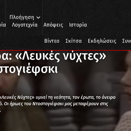
Πλοήγηση
νία
Λογοτεχνία
Απόψεις
Ιστορία
α: «Λευκές νύχτες» του Φιοντόρ Ντοστογιέφσκι
Βίντεο
Σκίτσα
Εκδηλώσεις
Συν
α: «Λευκές νύχτες»
στογιέφσκι
Λευκές Νύχτες» υμνεί τη νεότητα, τον έρωτα, το όνειρο
ό. Οι ήρωες του Ντοστογιέφσκι μας μεταφέρουν στις
.