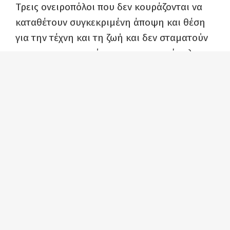
Τρεις ονειροπόλοι που δεν κουράζονται να
καταθέτουν συγκεκριμένη άποψη και θέση
για την τέχνη και τη ζωή και δεν σταματούν
να κονταροχτυπιούνται στους ανεμόμυλους
της ατομικής ευθύνης με την ασχήμια, την
ένδεια, την αδιαφορία, σ’ έναν κόσμο όπου
το «εγώ», και «το δικό μου» λατρεύονται και
ακολουθούνται σα θεότητες…