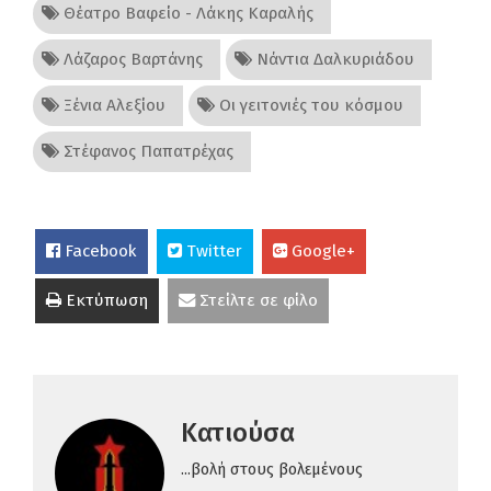
Θέατρο Βαφείο - Λάκης Καραλής
Λάζαρος Βαρτάνης
Νάντια Δαλκυριάδου
Ξένια Αλεξίου
Οι γειτονιές του κόσμου
Στέφανος Παπατρέχας
Facebook
Twitter
Google+
Εκτύπωση
Στείλτε σε φίλο
Κατιούσα
...βολή στους βολεμένους