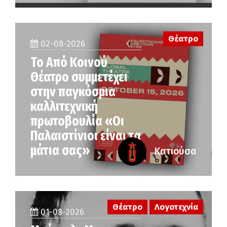
Θέατρο
02-08-2026
Το Από Κοινού
Θέατρο συμμετέχει
στην παγκόσμια
καλλιτεχνική
πρωτοβουλία «Οι
Παλαιστίνιοι είναι τα
μάτια σας»
Κατιούσα
Θέατρο
Λογοτεχνία
01-08-2026