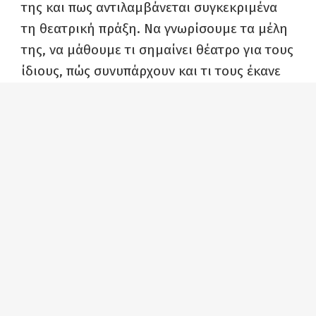
της και πως αντιλαμβάνεται συγκεκριμένα
τη θεατρική πράξη. Να γνωρίσουμε τα μέλη
της, να μάθουμε τι σημαίνει θέατρο για τους
ίδιους, πώς συνυπάρχουν και τι τους έκανε
να θέλουν να εκφραστούν μέσω της
θεατρικής ομάδας μη όντας επαγγελματίες
ηθοποιοί, αλλά ερασιτέχνες – εραστές της
τέχνης, που δεν υστερούν σε διάθεση και
σκληρή δουλειά.
Στη συνέχεια και σε γιορτινό πνεύμα,
συνεργάτες και φίλοι της ομάδας, θα
κόψουν την πρωτοχρονιάτικη πίτα, και
συνοδεία μεζέδων και καλού κρασιού θα
θυμηθούν όμορφες στιγμές και θα