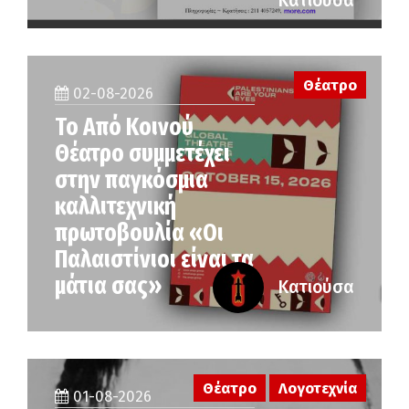
Κατιούσα
Θέατρο
02-08-2026
Το Από Κοινού
Θέατρο συμμετέχει
στην παγκόσμια
καλλιτεχνική
πρωτοβουλία «Οι
Παλαιστίνιοι είναι τα
μάτια σας»
Κατιούσα
Θέατρο
Λογοτεχνία
01-08-2026