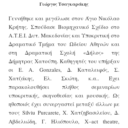
Γιώργος Τσαγκαράκης
Γεννήθηκε και μεγάλωσε στον Άγιο Νικόλαο
Κρήτης. Σπούδασε Βιομηχανικό Σχέδιο στο
Α.Τ.Ε.Ι. Δυτ. Μακεδονίας και Υποκριτική στο
Δραματικό Τμήμα του Ωδείου Αθηνών και
στη Δραματική Σχολή «Δήλος» της
Δήμητρας Χατούπη. Καθηγητές του υπήρξαν
οι
E
.
A
.
Gonzales
, Δ. Καταλειφός, Σ.
Χατζάκης, Ελ. Σκώτη, κ.α.. Έχει
παρακολουθήσει πλήθος σεμιναρίων
υποκριτικής, σκηνοθεσίας και μουσικής. Ως
ηθοποιός έχει συνεργαστεί μεταξύ άλλων με
τους
Silviu
Purcarete
, Χ. Χατζηβασιλείου, Δ.
Αβδελιώδη, Γ. Ηλιόπουλο,
X
–
act
theatre
,