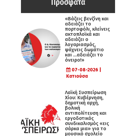
Πρόσφατα
«Βάζεις βενζίνη και
αδειάζει το
πορτοφόλι, κλείνεις
ακτοπλοϊκά και
αδειάζει ο
λογαριασμός,
ψάχνεις δωμάτιο
και …αδειάζει το
όνειρο!»
07-08-2026 |
Κατιούσα
Λαϊκή Συσπείρωση
Χίου: Κυβέρνηση,
δημοτική αρχή,
βολική
αντιπολίτευση και
εργοδοτικός
συνδικαλισμός «εις
σάρκα μια» για το
μουσικό σχολείο