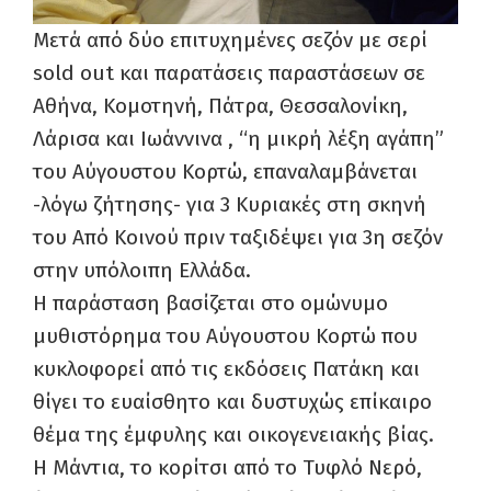
Μετά από δύο επιτυχημένες σεζόν με σερί
sold out και παρατάσεις παραστάσεων σε
Αθήνα, Κομοτηνή, Πάτρα, Θεσσαλονίκη,
Λάρισα και Ιωάννινα , “η μικρή λέξη αγάπη”
του Αύγουστου Κορτώ, επαναλαμβάνεται
-λόγω ζήτησης- για 3 Κυριακές στη σκηνή
του Από Κοινού πριν ταξιδέψει για 3η σεζόν
στην υπόλοιπη Ελλάδα.
Η παράσταση βασίζεται στο ομώνυμο
μυθιστόρημα του Αύγουστου Κορτώ που
κυκλοφορεί από τις εκδόσεις Πατάκη και
θίγει το ευαίσθητο και δυστυχώς επίκαιρο
θέμα της έμφυλης και οικογενειακής βίας.
Η Μάντια, το κορίτσι από το Τυφλό Νερό,