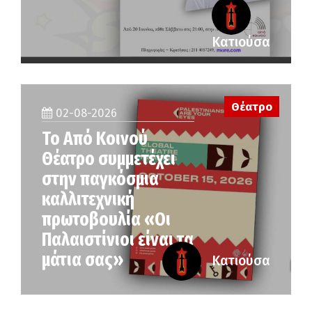
Κατιούσα
Θέατρο
02-08-2026
Το Από Κοινού
Θέατρο συμμετέχει
στην παγκόσμια
καλλιτεχνική
πρωτοβουλία «Οι
Παλαιστίνιοι είναι τα
μάτια σας»
Κατιούσα