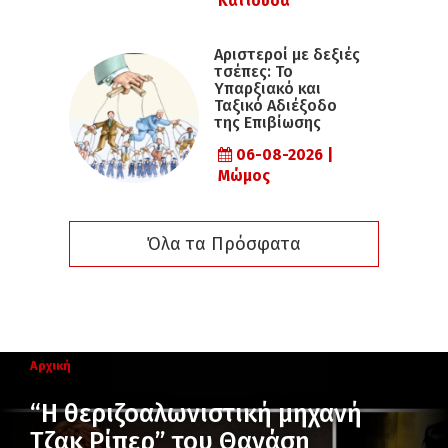
Κατιούσα
Αριστεροί με δεξιές
τσέπες: Το
Υπαρξιακό και
Ταξικό Αδιέξοδο
της Επιβίωσης
06-08-2026 |
Μώμος
Όλα τα Πρόσφατα
Αρχική
“Η θεριζοαλωνιστική μηχανή
Τζακ Ρίπερ” του Θανάση