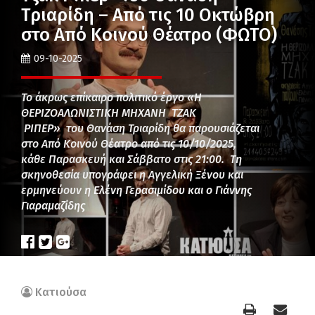
Τριαρίδη – Από τις 10 Οκτώβρη
στο Από Κοινού Θέατρο (ΦΩΤΟ)
09-10-2025
Το άκρως επίκαιρο πολιτικό έργο «Η
ΘΕΡΙΖΟΑΛΩΝΙΣΤΙΚΗ ΜΗΧΑΝΗ ΤΖΑΚ
ΡΙΠΕΡ» του Θανάση Τριαρίδη θα παρουσιάζεται
στο Από Κοινού Θέατρο από τις 10/10/2025,
κάθε Παρασκευή και Σάββατο στις 21:00. Τη
σκηνοθεσία υπογράφει η Αγγελική Ξένου και
ερμηνεύουν η Ελένη Γερασιμίδου και ο Γιάννης
Γιαραμαζίδης
Κατιούσα