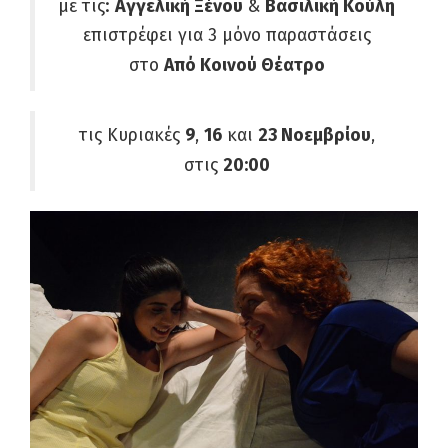
με τις:
Αγγελική Ξένου
&
Βασιλική Κούλη
επιστρέφει για 3 μόνο παραστάσεις
στο
Από Κοινού Θέατρο
τις Κυριακές
9
,
16
και
23 Νοεμβρίου
,
στις
20:00