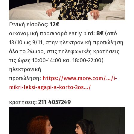
Γενική είσοδος:
12€
οικονομική προσφορά early bird:
8€
(από
13/10 ως 9/11, στην ηλεκτρονική προπώληση
όλο το 24ωρο, στις τηλεφωνικές κρατήσεις
τις ώρες 10:00-14:00 και 18:00-22:00)
ηλεκτρονική
προπώληση:
https://www.more.com/…/i-
mikri-leksi-agapi-a-korto-3os.
../
κρατήσεις:
211 4057249